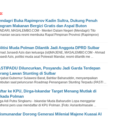
a:
ndagri Buka Rapimprov Kadin Sultra, Dukung Penuh
ogram Makanan Bergizi Gratis dan Aspal Buton
NDARI, MASALEMBO.COM - Menteri Dalam Negeri (Mendagri) Tito
rnavian secara resmi membuka Rapat Pimpinan Provinsi (Rapimprov)
litisi Muda Polman Dilantik Jadi Anggota DPRD Sulbar
mad Junaedi Azis dan keluarga (ist)MAJENE, MASALEMBO.COM - Ahmad
aedi Azis, politisi muda asal Polewali Mandar, resmi dilantik me ...
STIPADU Diluncurkan, Posyandu Jadi Garda Terdepan
rang Lawan Stunting di Sulbar
njabat Gubernur Sulawesi Barat, Bahtiar Baharuddin, menyampaikan
mbutan saat peluncuran Roadmap Penanganan Stunting Terpadu (PASTI ...
ftar ke KPU, Dirga-Iskandar Target Menang Mutlak di
lkada Polman
rga Adi Putra Singkarru - Iskandar Muda Baharudin Lopa menggelar
frensi pers usai mendaftar di KPU Polman. [Foto: Asrianto/masale ...
ismunandar Dorong Generasi Milenial Majene Kuasai AI