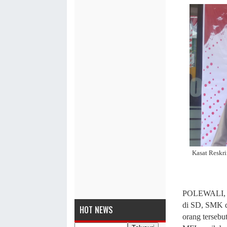
Kasat Reskr
POLEWALI, M
di SD, SMK d
HOT NEWS
orang tersebu