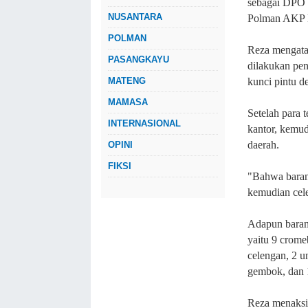
sebagai DPO d
NUSANTARA
Polman AKP M
POLMAN
Reza mengatak
PASANGKAYU
dilakukan pe
MATENG
kunci pintu 
MAMASA
Setelah para 
INTERNASIONAL
kantor, kemud
daerah.
OPINI
FIKSI
"Bahwa barang
kemudian cel
Adapun barang
yaitu 9 cromeb
celengan, 2 u
gembok, dan 1
Reza menaksir