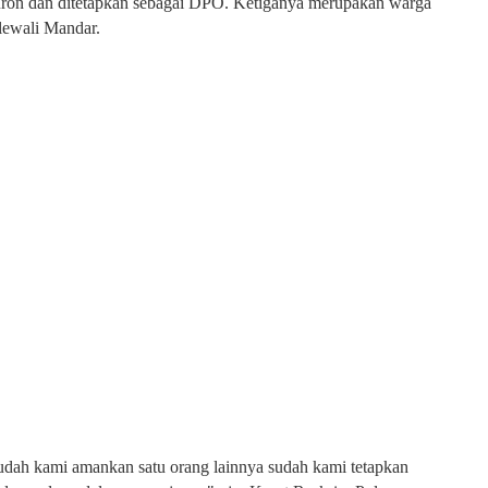
ron dan ditetapkan sebagai DPO. Ketiganya merupakan warga
lewali Mandar.
udah kami amankan satu orang lainnya sudah kami tetapkan