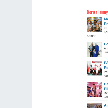
Berita lainny
Me
Pr
KE
Ka
Kamar ...
Po
Ah
Jun
PA
Pe
Pe
sa
Da
Pi
Di
kon
Ar