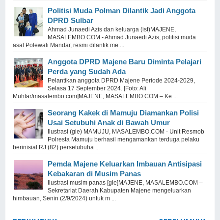
Politisi Muda Polman Dilantik Jadi Anggota
DPRD Sulbar
Ahmad Junaedi Azis dan keluarga (ist)MAJENE,
MASALEMBO.COM - Ahmad Junaedi Azis, politisi muda
asal Polewali Mandar, resmi dilantik me ...
Anggota DPRD Majene Baru Diminta Pelajari
Perda yang Sudah Ada
Pelantikan anggota DPRD Majene Periode 2024-2029,
Selasa 17 September 2024. [Foto: Ali
Muhtar/masalembo.com]MAJENE, MASALEMBO.COM – Ke ...
Seorang Kakek di Mamuju Diamankan Polisi
Usai Setubuhi Anak di Bawah Umur
Ilustrasi (gie) MAMUJU, MASALEMBO.COM - Unit Resmob
Polresta Mamuju berhasil mengamankan terduga pelaku
berinisial RJ (82) persetubuha ...
Pemda Majene Keluarkan Imbauan Antisipasi
Kebakaran di Musim Panas
Ilustrasi musim panas [gie]MAJENE, MASALEMBO.COM –
Sekretariat Daerah Kabupaten Majene mengeluarkan
himbauan, Senin (2/9/2024) untuk m ...