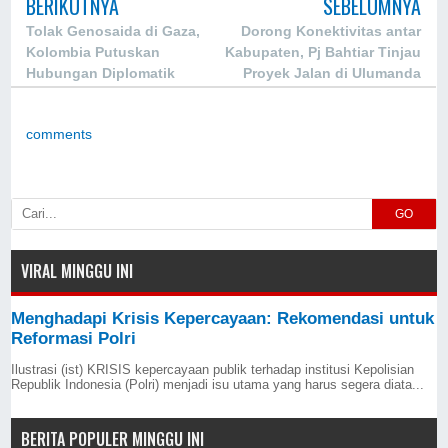
BERIKUTNYA
SEBELUMNYA
Tolak Genosaida di Gaza,
Dorong Konektivitas antar
Kolombia Putuskan
Kabupaten, Pj Bahtiar Tinjau
Hubungan Diplomatik
Proyek Jalan di Ulumanda
dengan Israel
comments
GO
VIRAL MINGGU INI
Menghadapi Krisis Kepercayaan: Rekomendasi untuk
Reformasi Polri
Ilustrasi (ist) KRISIS kepercayaan publik terhadap institusi Kepolisian
Republik Indonesia (Polri) menjadi isu utama yang harus segera diata...
BERITA POPULER MINGGU INI