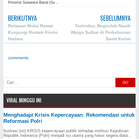
Provinsi Sulawesi Barat (Su ...
BERIKUTNYA
SEBELUMNYA
Relawan Mulai Ramai
Tertindas, Beginilah Nasib
Kunjungi Rumah Kindo
Warga Sulbar di Perkebunan
Hadara
Sawit Kutim
comments
GO
VIRAL MINGGU INI
Menghadapi Krisis Kepercayaan: Rekomendasi untuk
Reformasi Polri
Ilustrasi (ist) KRISIS kepercayaan publik terhadap institusi Kepolisian
Republik Indonesia (Polri) menjadi isu utama yang harus segera diata...