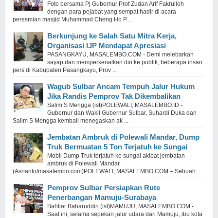
Foto bersama Pj Gubernur Prof Zudan Arif Fakrulloh
dengan para pejabat yang sempat hadir di acara
peresmian masjid Muhammad Cheng Ho P ...
Berkunjung ke Salah Satu Mitra Kerja,
Organisasi IJP Mendapat Apresiasi
PASANGKAYU, MASALEMBO.COM - Demi melebarkan
sayap dan memperkenalkan diri ke publik, beberapa insan
pers di Kabupaten Pasangkayu, Prov ...
Wagub Sulbar Ancam Tempuh Jalur Hukum
Jika Randis Pemprov Tak Dikembalikan
Salim S Mengga (ist)POLEWALI, MASALEMBO.ID -
Gubernur dan Wakil Gubernur Sulbar, Suhardi Duka dan
Salim S Mengga kembali menegaskan ak ...
Jembatan Ambruk di Polewali Mandar, Dump
Truk Bermuatan 5 Ton Terjatuh ke Sungai
Mobil Dump Truk terjatuh ke sungai akibat jembatan
ambruk di Polewali Mandar.
(Asrianto/masalembo.com)POLEWALI, MASALEMBO.COM – Sebuah ...
Pemprov Sulbar Persiapkan Rute
Penerbangan Mamuju-Surabaya
Bahtiar Baharuddin (ist)MAMUJU, MASALEMBO.COM -
Saat ini, selama sepekan jalur udara dari Mamuju, ibu kota