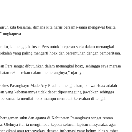
usuh kita bersama, dimana kita harus bersama-sama mengawal berita
" ungkapnya.
n itu, ia mengajak Insan Pers untuk berperan serta dalam menangkal
rekalah yang paling mengerti hoax dan bersentuhan dengan pemberitaan.
nsan Pers sangat dibutuhkan dalam menangkal hoax, sehingga saya merasa
libatan rekan-rekan dalam memeranginya," ujarnya.
polres Pasangkayu Made Ary Pradana mengatakan, bahwa Hoax adalah
aan yang kebenarannya tidak dapat dipertanggung jawabkan sehingga
i bersama. Ia menilai hoax mampu membuat keresahan di tengah
beragaman suku dan agama di Kabupaten Pasangkayu sangat rentan
ra. Olehnya itu, ia mengimbau kepada seluruh lapisan masyarakat agar
enyikapi atau terprovokasi dengan informasi yang belum jelas sumber