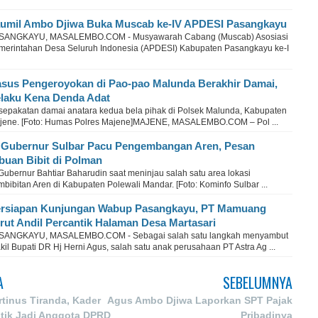
umil Ambo Djiwa Buka Muscab ke-IV APDESI Pasangkayu
SANGKAYU, MASALEMBO.COM - Musyawarah Cabang (Muscab) Asosiasi
merintahan Desa Seluruh Indonesia (APDESI) Kabupaten Pasangkayu ke-I
sus Pengeroyokan di Pao-pao Malunda Berakhir Damai,
laku Kena Denda Adat
sepakatan damai anatara kedua bela pihak di Polsek Malunda, Kabupaten
jene. [Foto: Humas Polres Majene]MAJENE, MASALEMBO.COM – Pol ...
 Gubernur Sulbar Pacu Pengembangan Aren, Pesan
buan Bibit di Polman
Gubernur Bahtiar Baharudin saat meninjau salah satu area lokasi
bibitan Aren di Kabupaten Polewali Mandar. [Foto: Kominfo Sulbar ...
rsiapan Kunjungan Wabup Pasangkayu, PT Mamuang
rut Andil Percantik Halaman Desa Martasari
SANGKAYU, MASALEMBO.COM - Sebagai salah satu langkah menyambut
il Bupati DR Hj Herni Agus, salah satu anak perusahaan PT Astra Ag ...
A
SEBELUMNYA
tinus Tiranda, Kader
Agus Ambo Djiwa Laporkan SPT Pajak
ntik Jadi Anggota DPRD
Pribadinya