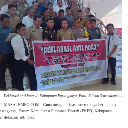
Deklarasi anti hoax di Kabupaten Pasangkayu (Foto: Edison S/masalembo.com
MASALEMBO.COM - Guna mengantisipasi merebaknya berita hoax
Pasangkayu, Forum Komunikasi Pimpinan Daerah (FKPD) Kabupaten
r deklarasi anti hoax.