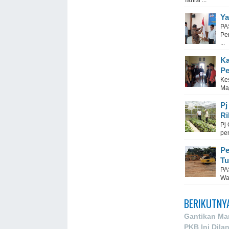
Tanisi ...
Ya
PA
Pe
...
Ka
Pe
Ke
Ma
Pj
Ri
Pj 
pem
Pe
Tu
PA
Wak
BERIKUTNY
Gantikan Mar
PKB Ini Dila