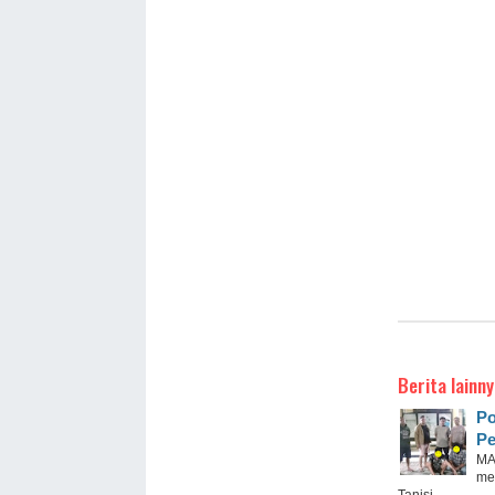
Berita lainny
Po
Pe
MA
me