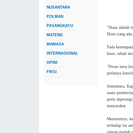
NUSANTARA
POLMAN
PASANGKAYU
"Hoax adalah m
Hoax yang ada,
MATENG
MAMASA
Pada kesempata
INTERNASIONAL
hoax, sebab me
OPINI
"Peran serta I
FIKSI
perlunya keter
Sementara, Ka
suatu pemberit
perlu diperang
masyarakat.
Menurutnya, ke
terhadap isu sa
jangan mudah m