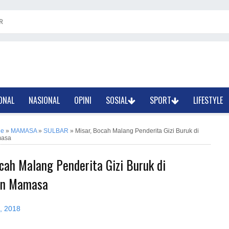
R
ONAL
NASIONAL
OPINI
SOSIAL
SPORT
LIFESTYLE
ne
»
MAMASA
»
SULBAR
»
Misar, Bocah Malang Penderita Gizi Buruk di
masa
cah Malang Penderita Gizi Buruk di
en Mamasa
1, 2018