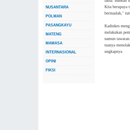
lama. Bahkan s
Kita berupaya 
NUSANTARA
bermaslah," tut
POLMAN
PASANGKAYU
Kadinkes mengu
melakukan pemer
MATENG
namun tawaran 
MAMASA
tuanya menolak
ungkapnya.
INTERNASIONAL
OPINI
FIKSI