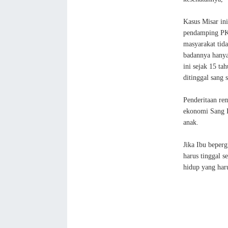
Kasus Misar in
pendamping PK
masyarakat tida
badannya hany
ini sejak 15 ta
ditinggal sang
Penderitaan rem
ekonomi Sang I
anak.
Jika Ibu beper
harus tinggal 
hidup yang haru