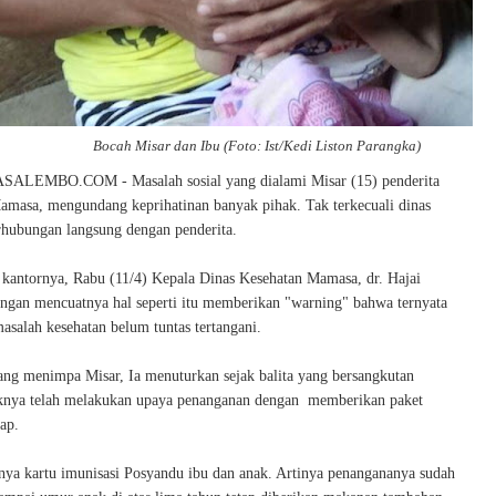
Bocah Misar dan Ibu (Foto: Ist/Kedi Liston Parangka)
EMBO.COM - Masalah sosial yang dialami Misar (15) penderita
Mamasa, mengundang keprihatinan banyak pihak. Tak terkecuali dinas
erhubungan langsung dengan penderita.
i kantornya, Rabu (11/4) Kepala Dinas Kesehatan Mamasa, dr. Hajai
ngan mencuatnya hal seperti itu memberikan "warning" bahwa ternyata
asalah kesehatan belum tuntas tertangani.
yang menimpa Misar, Ia menuturkan sejak balita yang bersangkutan
aknya telah melakukan upaya penanganan dengan memberikan paket
kap.
ya kartu imunisasi Posyandu ibu dan anak. Artinya penangananya sudah