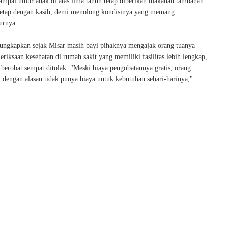
ampai umur anak di atas lima tahun tetap diberikan makanan tambahan.
tetap dengan kasih, demi menolong kondisinya yang memang
urnya.
ngkapkan sejak Misar masih bayi pihaknya mengajak orang tuanya
iksaan kesehatan di rumah sakit yang memiliki fasilitas lebih lengkap,
berobat sempat ditolak. "Meski biaya pengobatannya gratis, orang
 dengan alasan tidak punya biaya untuk kebutuhan sehari-harinya,"