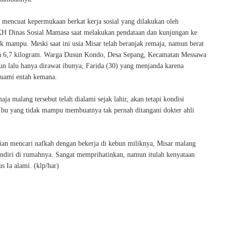
i mencuat kepermukaan berkat kerja sosial yang dilakukan oleh
H Dinas Sosial Mamasa saat melakukan pendataan dan kunjungan ke
k mampu. Meski saat ini usia Misar telah beranjak remaja, namun berat
a 6,7 kilogram. Warga Dusun Kondo, Desa Sepang, Kecamatan Messawa
hun lalu hanya dirawat ibunya, Farida (30) yang menjanda karena
 suami entah kemana.
aja malang tersebut telah dialami sejak lahir, akan tetapi kondisi
bu yang tidak mampu membuatnya tak pernah ditangani dokter ahli
gian mencari nafkah dengan bekerja di kebun miliknya, Misar malang
sendiri di rumahnya. Sangat memprihatinkan, namun itulah kenyataan
s Ia alami. (klp/har)