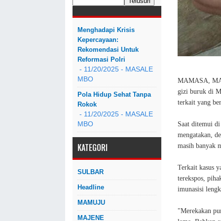
Menghadapi Krisis
Kepercayaan:
Rekomendasi Untuk
Reformasi Polri
- 11/20/2025
- MASALE
MBO
MAMASA, MASAL
gizi buruk di 
Pola Hidup Sehat Tanpa
terkait yang b
Rokok
- 11/20/2025
- MASALE
Saat ditemui d
MBO
mengatakan, de
KATEGORI
masih banyak m
Terkait kasus 
SULBAR
terekspos, pih
Headline
imunasisi leng
MAMUJU
"Merekakan pun
MAJENE