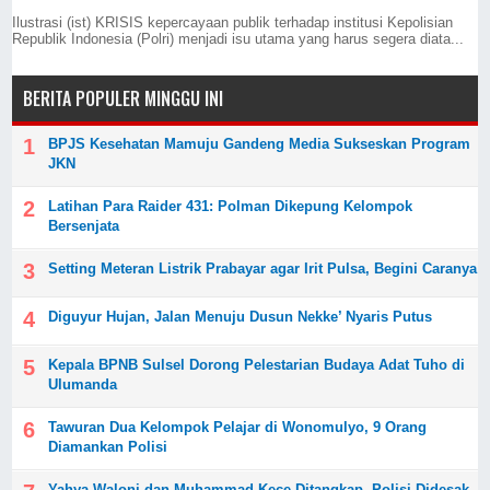
Ilustrasi (ist) KRISIS kepercayaan publik terhadap institusi Kepolisian
Republik Indonesia (Polri) menjadi isu utama yang harus segera diata...
BERITA POPULER MINGGU INI
BPJS Kesehatan Mamuju Gandeng Media Sukseskan Program
JKN
Latihan Para Raider 431: Polman Dikepung Kelompok
Bersenjata
Setting Meteran Listrik Prabayar agar Irit Pulsa, Begini Caranya
Diguyur Hujan, Jalan Menuju Dusun Nekke’ Nyaris Putus
Kepala BPNB Sulsel Dorong Pelestarian Budaya Adat Tuho di
Ulumanda
Tawuran Dua Kelompok Pelajar di Wonomulyo, 9 Orang
Diamankan Polisi
Yahya Waloni dan Muhammad Kece Ditangkap, Polisi Didesak