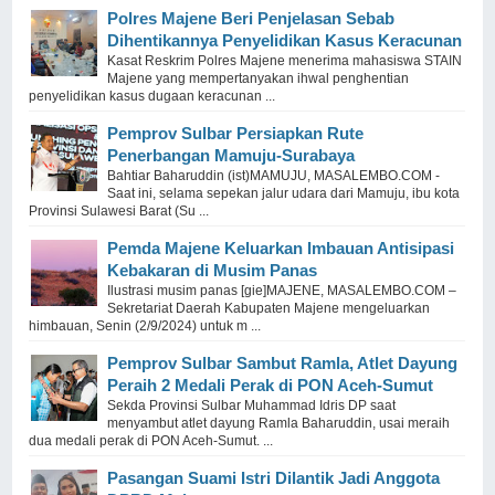
Polres Majene Beri Penjelasan Sebab
Dihentikannya Penyelidikan Kasus Keracunan
Kasat Reskrim Polres Majene menerima mahasiswa STAIN
Majene yang mempertanyakan ihwal penghentian
penyelidikan kasus dugaan keracunan ...
Pemprov Sulbar Persiapkan Rute
Penerbangan Mamuju-Surabaya
Bahtiar Baharuddin (ist)MAMUJU, MASALEMBO.COM -
Saat ini, selama sepekan jalur udara dari Mamuju, ibu kota
Provinsi Sulawesi Barat (Su ...
Pemda Majene Keluarkan Imbauan Antisipasi
Kebakaran di Musim Panas
Ilustrasi musim panas [gie]MAJENE, MASALEMBO.COM –
Sekretariat Daerah Kabupaten Majene mengeluarkan
himbauan, Senin (2/9/2024) untuk m ...
Pemprov Sulbar Sambut Ramla, Atlet Dayung
Peraih 2 Medali Perak di PON Aceh-Sumut
Sekda Provinsi Sulbar Muhammad Idris DP saat
menyambut atlet dayung Ramla Baharuddin, usai meraih
dua medali perak di PON Aceh-Sumut. ...
Pasangan Suami Istri Dilantik Jadi Anggota