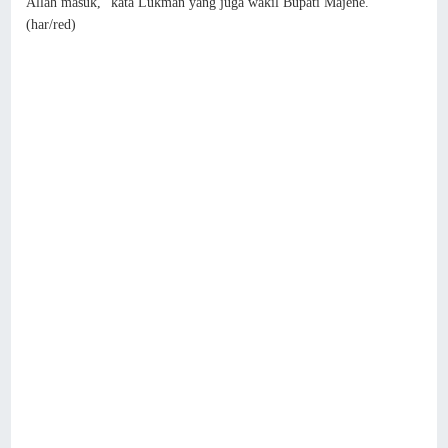
Allah masuk," kata Lukman yang juga wakil Bupati Majene.
(har/red)