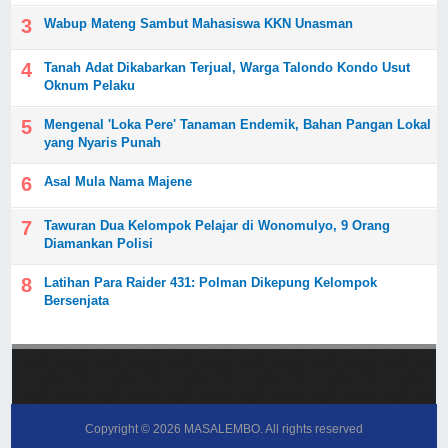
Wabup Mateng Sambut Mahasiswa KKN Unasman
Tanah Adat Dikabarkan Terjual, Warga Talondo Kondo Usut
Oknum Pelaku
Mengenal 'Loka Pere' Tanaman Endemik, Bahan Pangan Lokal
yang Nyaris Punah
Asal Mula Nama Majene
Tawuran Dua Kelompok Pelajar di Wonomulyo, 9 Orang
Diamankan Polisi
Latihan Para Raider 431: Polman Dikepung Kelompok
Bersenjata
Copyright ©
2026
MASALEMBO
. All rights reserved