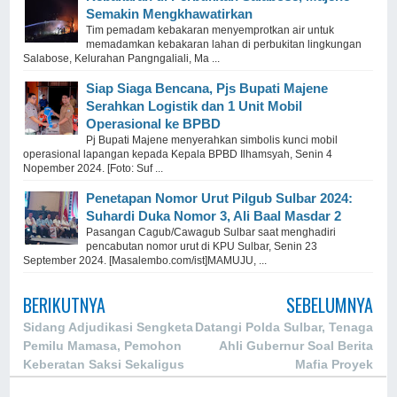
Semakin Mengkhawatirkan
Tim pemadam kebakaran menyemprotkan air untuk
memadamkan kebakaran lahan di perbukitan lingkungan
Salabose, Kelurahan Pangngaliali, Ma ...
Siap Siaga Bencana, Pjs Bupati Majene
Serahkan Logistik dan 1 Unit Mobil
Operasional ke BPBD
Pj Bupati Majene menyerahkan simbolis kunci mobil
operasional lapangan kepada Kepala BPBD Ilhamsyah, Senin 4
Nopember 2024. [Foto: Suf ...
Penetapan Nomor Urut Pilgub Sulbar 2024:
Suhardi Duka Nomor 3, Ali Baal Masdar 2
Pasangan Cagub/Cawagub Sulbar saat menghadiri
pencabutan nomor urut di KPU Sulbar, Senin 23
September 2024. [Masalembo.com/ist]MAMUJU, ...
BERIKUTNYA
SEBELUMNYA
Sidang Adjudikasi Sengketa
Datangi Polda Sulbar, Tenaga
Pemilu Mamasa, Pemohon
Ahli Gubernur Soal Berita
Keberatan Saksi Sekaligus
Mafia Proyek
Termohon