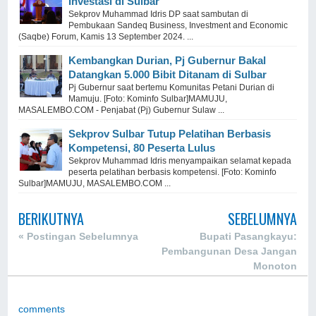
Investasi di Sulbar
Sekprov Muhammad Idris DP saat sambutan di
Pembukaan Sandeq Business, Investment and Economic
(Saqbe) Forum, Kamis 13 September 2024. ...
Kembangkan Durian, Pj Gubernur Bakal
Datangkan 5.000 Bibit Ditanam di Sulbar
Pj Gubernur saat bertemu Komunitas Petani Durian di
Mamuju. [Foto: Kominfo Sulbar]MAMUJU,
MASALEMBO.COM - Penjabat (Pj) Gubernur Sulaw ...
Sekprov Sulbar Tutup Pelatihan Berbasis
Kompetensi, 80 Peserta Lulus
Sekprov Muhammad Idris menyampaikan selamat kepada
peserta pelatihan berbasis kompetensi. [Foto: Kominfo
Sulbar]MAMUJU, MASALEMBO.COM ...
BERIKUTNYA
SEBELUMNYA
« Postingan Sebelumnya
Bupati Pasangkayu:
Pembangunan Desa Jangan
Monoton
comments