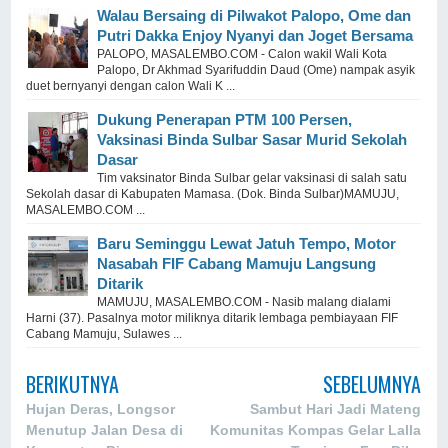
Walau Bersaing di Pilwakot Palopo, Ome dan
Putri Dakka Enjoy Nyanyi dan Joget Bersama
PALOPO, MASALEMBO.COM - Calon wakil Wali Kota
Palopo, Dr Akhmad Syarifuddin Daud (Ome) nampak asyik
duet bernyanyi dengan calon Wali K ...
Dukung Penerapan PTM 100 Persen,
Vaksinasi Binda Sulbar Sasar Murid Sekolah
Dasar
Tim vaksinator Binda Sulbar gelar vaksinasi di salah satu
Sekolah dasar di Kabupaten Mamasa. (Dok. Binda Sulbar)MAMUJU,
MASALEMBO.COM ...
Baru Seminggu Lewat Jatuh Tempo, Motor
Nasabah FIF Cabang Mamuju Langsung
Ditarik
MAMUJU, MASALEMBO.COM - Nasib malang dialami
Harni (37). Pasalnya motor miliknya ditarik lembaga pembiayaan FIF
Cabang Mamuju, Sulawes ...
BERIKUTNYA
SEBELUMNYA
Hujan Deras, Longsor
Sambut Hari Jadi Mateng
Menutup Jalan Desa di
Komunitas Kompas Gelar Lalla