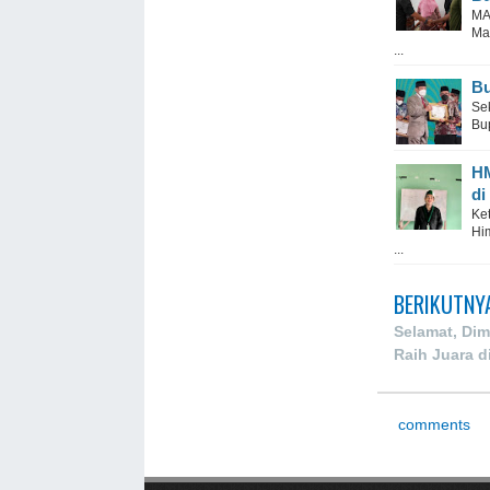
MA
Ma
...
Bu
Se
Bu
HM
di
Ke
Hi
...
BERIKUTNY
Selamat, Di
Raih Juara di
comments