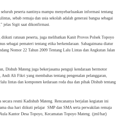
, seluruh peserta nantinya mampu menyebarluaskan informasi tentang
ulintas, sebab remaja dan usia sekolah adalah generasi bangsa sebagai
" jelas Sigit saat dikonfirmasi.
g diikuti ratusan peserta, juga melibatkan Kanit Provos Polsek Topoyo
us sebagai pemateri tentang etika berkendaraan. Sabagaimana diatur
ndang Nomor 22 Tahun 2009 Tentang Lalu Lintas dan Angkutan Jalan
ian, Dishub Mateng juga bekerjasama penguji kendaraan bermotor
r, Andi Ali Fikri yang membahas tentang pengenalan pelanggaran,
rlalu lintas dan komponen kedaraan roda dua dan pihak Dishub tentang
a secara resmi Kadishub Mateng. Rencananya berjalan kegiatan ini
lama dua hari diikuti pelajar SMP dan SMA serta perwakilan remaja
 Aula Kantor Desa Topoyo, Kecamatan Topoyo Mateng. (jml/har
)