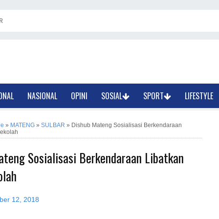
R
ONAL
NASIONAL
OPINI
SOSIAL
SPORT
LIFESTYLE
ne
»
MATENG
»
SULBAR
»
Dishub Mateng Sosialisasi Berkendaraan
Sekolah
ateng Sosialisasi Berkendaraan Libatkan
olah
er 12, 2018