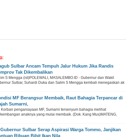
a:
gub Sulbar Ancam Tempuh Jalur Hukum Jika Randis
mprov Tak Dikembalikan
lim S Mengga (ist)POLEWALI, MASALEMBO.ID - Gubernur dan Wakil
bernur Sulbar, Suhardi Duka dan Salim S Mengga kembali menegaskan ak
ndisi MF Berangsur Membaik, Raut Bahagia Terpancar di
jah Sumarni,
u Korban penganiayaan MF, Sumarni tersenyum bahagia melihat
rkembangan anaknya yang mulai membaik. (Dok. Kang Mus)MATENG,
 Gubernur Sulbar Serap Aspirasi Warga Tommo, Janjikan
ntuan Ribuan Bibit Ikan Nila