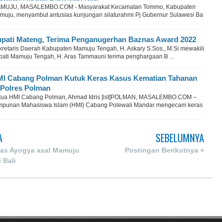
MUJU, MASALEMBO.COM - Masyarakat Kecamatan Tommo, Kabupaten
muju, menyambut antusias kunjungan silaturahmi Pj Gubernur Sulawesi Ba
pati Mateng, Terima Penganugerhan Baznas Award 2022
kretaris Daerah Kabupaten Mamuju Tengah, H. Askary S.Sos., M.Si mewakili
pati Mamuju Tengah, H. Aras Tammauni terima penghargaan B ...
I Cabang Polman Kutuk Keras Kasus Kematian Tahanan
 Polres Polman
tua HMI Cabang Polman, Ahmad Idris [ist]POLMAN, MASALEMBO.COM –
mpunan Mahasiswa Islam (HMI) Cabang Polewali Mandar mengecam keras
A
SEBELUMNYA
mas Ayogya asal Mamuju
Postingan Berikutnya »
 Bali