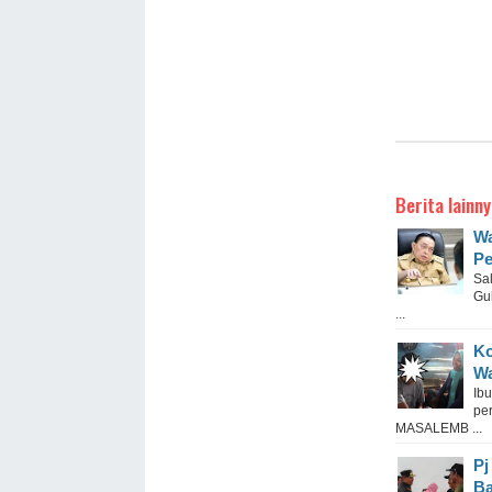
Berita lainny
Wa
Pe
Sa
Gu
...
Ko
Wa
Ib
pe
MASALEMB ...
Pj
Ba