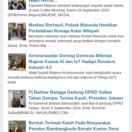
Wajib Netral... "
Kapolres Majene memberi keterangan kepada awak media
di sela Coffee Morning, Kamis 26 September 2024.
(DOK/Polres Majene)MAJENE, MASAL ...
Mediasi Berhasil, Polsek Malunda Hentikan
Perkelahian Remaja Antar Wilayah
Bersalam-salaman usai mediasi Polsek Malunda untuk dua
kelompok remaja setempat yang bertikai dengan berakhir
damai. [Foto: Polres Maj ...
Arismunandar Dorong Generasi Milenial
Majene Kuasai AI dan IoT Hadapi Revolusi
Industri 4.0
Wakil bupati Majene Arismunandar saat menghadiri acara
inovatif bertema Artificial Intelligence (AI) dan Internet of Things (IoT)
pada ...
Pj Bahtiar Bangga Gedung DPRD Sulbar
Tahan Gempa: Terima Kasih, Presiden Jokowi
Pj Gubernur Bahtiar Baharuddin saat tiba di gedung DPRD
Sulbar, Senin 9 September 2024. [Foto: Kominfo
Sulbar]MAMUJU, MASALEMBO.COM – ...
Bentuk Terimah Kasih Pada Masyarakat,
Pemdes Bambangbuda Benahi Kantor Desa