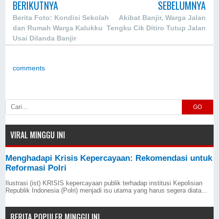
BERIKUTNYA
SEBELUMNYA
Berita Foto: Kondisi Sekolah
Akibat Banjir, Warga Jalan
dan Rumah Warga Kalukku
Tengku Cik Ditiro Tutup Jalan
Usai Dilanda Banjir
comments
GO
VIRAL MINGGU INI
Menghadapi Krisis Kepercayaan: Rekomendasi untuk
Reformasi Polri
Ilustrasi (ist) KRISIS kepercayaan publik terhadap institusi Kepolisian
Republik Indonesia (Polri) menjadi isu utama yang harus segera diata...
BERITA POPULER MINGGU INI