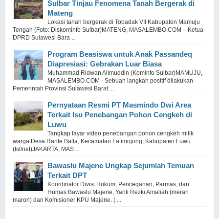
Sulbar Tinjau Fenomena Tanah Bergerak di
Mateng
Lokasi tanah bergerak di Tobadak VII Kabupaten Mamuju
Tengah (Foto: Diskominfo Sulbar)MATENG, MASALEMBO.COM – Ketua
DPRD Sulawesi Bara ...
Program Beasiswa untuk Anak Passandeq
Diapresiasi: Gebrakan Luar Biasa
Muhammad Ridwan Alimuddin (Kominfo Sulbar)MAMUJU,
MASALEMBO.COM - Sebuah langkah positif dilakukan
Pemerintah Provinsi Sulawesi Barat ...
Pernyataan Resmi PT Masmindo Dwi Area
Terkait Isu Penebangan Pohon Cengkeh di
Luwu
Tangkap layar video penebangan pohon cengkeh milik
warga Desa Rante Balla, Kecamatan Latimojong, Kabupaten Luwu.
(Ist/net)JAKARTA, MAS ...
Bawaslu Majene Ungkap Sejumlah Temuan
Terkait DPT
Koordinator Divisi Hukum, Pencegahan, Parmas, dan
Humas Bawaslu Majene, Yanti Rezki Amaliah (merah
maron) dan Komisioner KPU Majene. ( ...