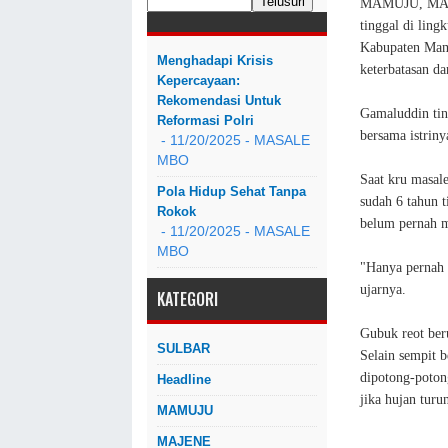
MAMUJU, MASA
tinggal di lin
Kabupaten Mamu
Menghadapi Krisis
keterbatasan d
Kepercayaan:
Rekomendasi Untuk
Gamaluddin ting
Reformasi Polri
bersama istriny
- 11/20/2025
- MASALE
MBO
Saat kru masa
Pola Hidup Sehat Tanpa
sudah 6 tahun t
Rokok
belum pernah m
- 11/20/2025
- MASALE
MBO
"Hanya pernah d
ujarnya.
KATEGORI
Gubuk reot ber
SULBAR
Selain sempit 
dipotong-poton
Headline
jika hujan turu
MAMUJU
MAJENE