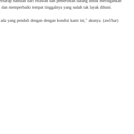
berharap bantuan dari relawan dan pemerintah datang untuk meringankan
 dan memperbaiki tempat tinggalnya yang sudah tak layak dihuni.
 ada yang penduli dengan dengan kondisi kami ini," akunya. (awl/har)