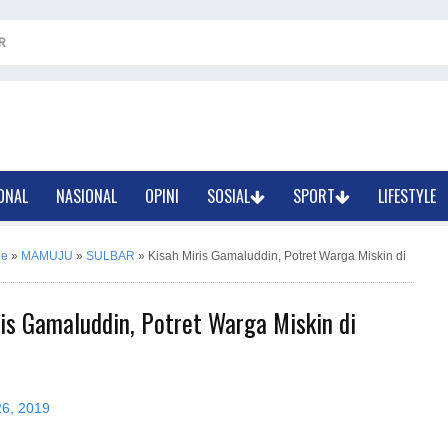
R
ONAL
NASIONAL
OPINI
SOSIAL
SPORT
LIFESTYLE
ne
»
MAMUJU
»
SULBAR
»
Kisah Miris Gamaluddin, Potret Warga Miskin di
is Gamaluddin, Potret Warga Miskin di
26, 2019