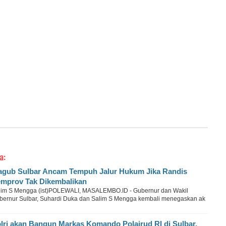
a:
gub Sulbar Ancam Tempuh Jalur Hukum Jika Randis
mprov Tak Dikembalikan
lim S Mengga (ist)POLEWALI, MASALEMBO.ID - Gubernur dan Wakil
bernur Sulbar, Suhardi Duka dan Salim S Mengga kembali menegaskan ak
lri akan Bangun Markas Komando Polairud RI di Sulbar,