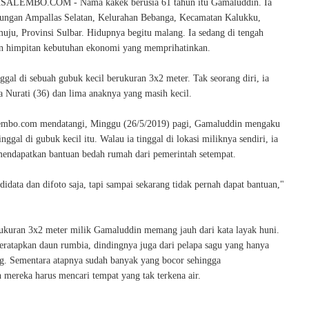
LEMBO.COM - Nama kakek berusia 61 tahun itu Gamaluddin. Ia
gkungan Ampallas Selatan, Kelurahan Bebanga, Kecamatan Kalukku,
ju, Provinsi Sulbar. Hidupnya begitu malang. Ia sedang di tengah
an himpitan kebutuhan ekonomi yang memprihatinkan.
gal di sebuah gubuk kecil berukuran 3x2 meter. Tak seorang diri, ia
a Nurati (36) dan lima anaknya yang masih kecil.
lembo.com mendatangi, Minggu (26/5/2019) pagi, Gamaluddin mengaku
inggal di gubuk kecil itu. Walau ia tinggal di lokasi miliknya sendiri, ia
endapatkan bantuan bedah rumah dari pemerintah setempat.
idata dan difoto saja, tapi sampai sekarang tidak pernah dapat bantuan,"
ukuran 3x2 meter milik Gamaluddin memang jauh dari kata layak huni.
beratapkan daun rumbia, dindingnya juga dari pelapa sagu yang hanya
g. Sementara atapnya sudah banyak yang bocor sehingga
n mereka harus mencari tempat yang tak terkena air.