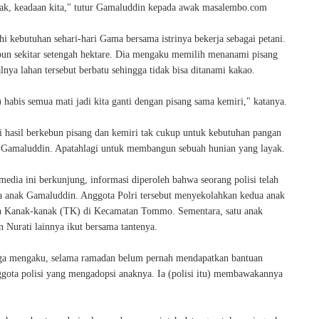
ak, keadaan kita," tutur Gamaluddin kepada awak masalembo.com
 kebutuhan sehari-hari Gama bersama istrinya bekerja sebagai petani.
bun sekitar setengah hektare. Dia mengaku memilih menanami pisang
lnya lahan tersebut berbatu sehingga tidak bisa ditanami kakao.
 habis semua mati jadi kita ganti dengan pisang sama kemiri," katanya.
i hasil berkebun pisang dan kemiri tak cukup untuk kebutuhan pangan
 Gamaluddin. Apatahlagi untuk membangun sebuah hunian yang layak.
edia ini berkunjung, informasi diperoleh bahwa seorang polisi telah
 anak Gamaluddin. Anggota Polri tersebut menyekolahkan kedua anak
 Kanak-kanak (TK) di Kecamatan Tommo. Sementara, satu anak
 Nurati lainnya ikut bersama tantenya.
ga mengaku, selama ramadan belum pernah mendapatkan bantuan
nggota polisi yang mengadopsi anaknya. Ia (polisi itu) membawakannya