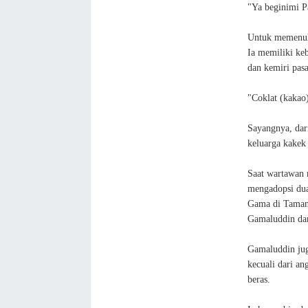
"Ya beginimi P
Untuk memenuhi
Ia memiliki ke
dan kemiri pasa
"Coklat (kakao)
Sayangnya, dar
keluarga kakek
Saat wartawan m
mengadopsi dua
Gama di Taman
Gamaluddin dan
Gamaluddin ju
kecuali dari a
beras.