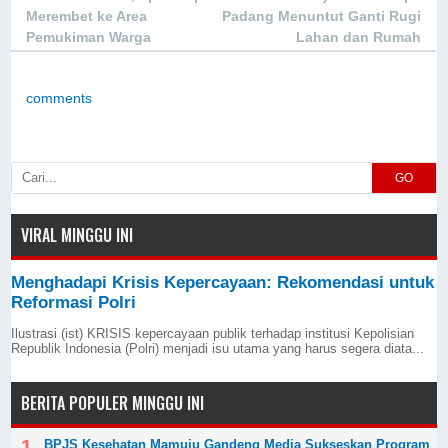
Merembet ke Area
Padang Menuntut Ganti Rugi
Pemukiman Warga
Lahan dan Rumah
comments
GO
VIRAL MINGGU INI
Menghadapi Krisis Kepercayaan: Rekomendasi untuk
Reformasi Polri
Ilustrasi (ist) KRISIS kepercayaan publik terhadap institusi Kepolisian
Republik Indonesia (Polri) menjadi isu utama yang harus segera diata...
BERITA POPULER MINGGU INI
BPJS Kesehatan Mamuju Gandeng Media Sukseskan Program