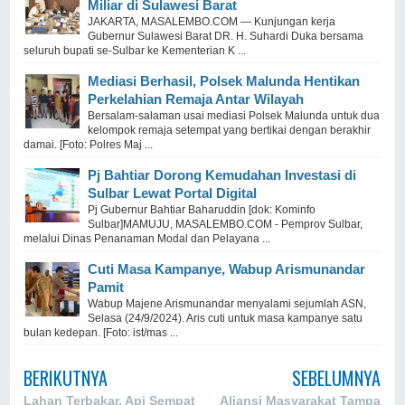
Miliar di Sulawesi Barat
JAKARTA, MASALEMBO.COM — Kunjungan kerja
Gubernur Sulawesi Barat DR. H. Suhardi Duka bersama
seluruh bupati se-Sulbar ke Kementerian K ...
Mediasi Berhasil, Polsek Malunda Hentikan
Perkelahian Remaja Antar Wilayah
Bersalam-salaman usai mediasi Polsek Malunda untuk dua
kelompok remaja setempat yang bertikai dengan berakhir
damai. [Foto: Polres Maj ...
Pj Bahtiar Dorong Kemudahan Investasi di
Sulbar Lewat Portal Digital
Pj Gubernur Bahtiar Baharuddin [dok: Kominfo
Sulbar]MAMUJU, MASALEMBO.COM - Pemprov Sulbar,
melalui Dinas Penanaman Modal dan Pelayana ...
Cuti Masa Kampanye, Wabup Arismunandar
Pamit
Wabup Majene Arismunandar menyalami sejumlah ASN,
Selasa (24/9/2024). Aris cuti untuk masa kampanye satu
bulan kedepan. [Foto: ist/mas ...
BERIKUTNYA
SEBELUMNYA
Lahan Terbakar, Api Sempat
Aliansi Masyarakat Tampa