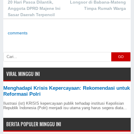
20 Hari Pasca Dilantik,
Longsor di Babana-Mateng
Anggota DPRD Majene Ini
Timpa Rumah Warga
Sasar Daerah Terpencil
comments
GO
VIRAL MINGGU INI
Menghadapi Krisis Kepercayaan: Rekomendasi untuk
Reformasi Polri
Ilustrasi (ist) KRISIS kepercayaan publik terhadap institusi Kepolisian
Republik Indonesia (Polri) menjadi isu utama yang harus segera diata...
BERITA POPULER MINGGU INI