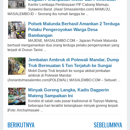
Kantor Lembaga Pembiayaan FIF Cabang Mamuju,
Sulawesi Barat. (Awal S/masalembo.com) MAMUJU,
MASALEMBO.ID – Seorang ibu rumah tangga be ...
Polsek Malunda Berhasil Amankan 2 Terduga
Pelaku Pengeroyokan Warga Desa
Bambangan
MAJENE, MASALEMBO.COM – Jajaran Polsek Malunda
berhasil mengamankan dua orang terduga pelaku pengeroyokan yang
terjadi di Dusun Tanisi ...
Jembatan Ambruk di Polewali Mandar, Dump
Truk Bermuatan 5 Ton Terjatuh ke Sungai
Mobil Dump Truk terjatuh ke sungai akibat jembatan
ambruk di Polewali Mandar.
(Asrianto/masalembo.com)POLEWALI, MASALEMBO.COM – Sebuah ...
Minyak Goreng Langka, Kadis Dagperin
Mateng Sampaikan Ini
Kondisi di salah satu pasar tradisional di Topoyo Mateng,
beberapa hari terakhir kelangkaan minyak goreng terjadi.
[Foto: Ancha/masale ...
BERIKUTNYA
SEBELUMNYA