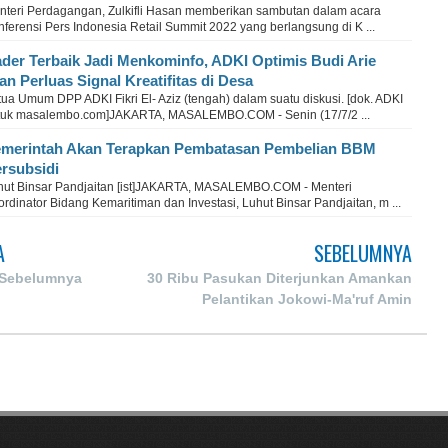
nteri Perdagangan, Zulkifli Hasan memberikan sambutan dalam acara
ferensi Pers Indonesia Retail Summit 2022 yang berlangsung di K ...
der Terbaik Jadi Menkominfo, ADKI Optimis Budi Arie
an Perluas Signal Kreatifitas di Desa
ua Umum DPP ADKI Fikri El- Aziz (tengah) dalam suatu diskusi. [dok. ADKI
tuk masalembo.com]JAKARTA, MASALEMBO.COM - Senin (17/7/2 ...
merintah Akan Terapkan Pembatasan Pembelian BBM
rsubsidi
hut Binsar Pandjaitan [ist]JAKARTA, MASALEMBO.COM - Menteri
rdinator Bidang Kemaritiman dan Investasi, Luhut Binsar Pandjaitan, m ...
A
SEBELUMNYA
 Sebelumnya
30 Ribu Pasukan Diterjunkan Amankan
Pelantikan Jokowi-Ma'ruf Amin