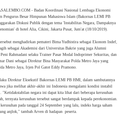
ALEMBO.COM - Badan Koordinasi Nasional Lembaga Ekonomi
am Pengurus Besar Himpunan Mahasiswa Islam (Bakornas LEMI PB
garakan Diskusi Publik dengan tema 'Instabilitas Negara, Dampaknya
nomian' di hotel Alia, Cikini, Jakarta Pusat, Jum'at (18/10/2019).
tersebut menghadirkan pemateri Bima Yudhistira sebagai Ekonom Indef,
agih sebagai Akademisi dari Universitas Bakrie yang juga Alumni
Peni Rahmadani selaku Trainer Pasar Modal Indoprimer Sekuritas, dan
r Dani sebagai Direktur Bina Masyarakat Polda Metro Jaya yang
da Metro Jaya, Irjen Pol Gatot Eddy Pramono.
elaku Direktur Eksekutif Bakornas LEMI PB HMI, dalam sambutannya
a jika melihat akhir-akhir ini Indonesia mengalami kondisi instabil
il. "Ketidakstabilan negara ini dapat kita lihat dari beberapa kerusuhan
Nah, ternyata kerusuhan tersebut sangat berdampak kepada perekonomian.
 kerusuhan pada tanggal 24 September yang lalu, indeks harga saham
ung anjlok," tambah Arven di hadapan peserta.