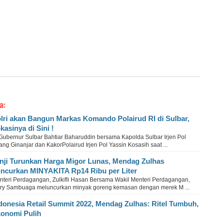
a:
lri akan Bangun Markas Komando Polairud RI di Sulbar,
kasinya di Sini !
 Gubernur Sulbar Bahtiar Baharuddin bersama Kapolda Sulbar Irjen Pol
ng Ginanjar dan KakorPolairud Irjen Pol Yassin Kosasih saat ...
nji Turunkan Harga Migor Lunas, Mendag Zulhas
ncurkan MINYAKITA Rp14 Ribu per Liter
nteri Perdagangan, Zulkifli Hasan Bersama Wakil Menteri Perdagangan,
rry Sambuaga meluncurkan minyak goreng kemasan dengan merek M ...
donesia Retail Summit 2022, Mendag Zulhas: Ritel Tumbuh,
onomi Pulih