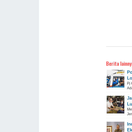
Berita lainny
Po
Lo
Pj
Ada
Ja
Lu
Me
Je
In
Ek