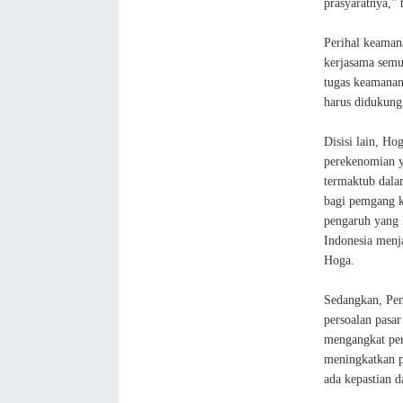
prasyaratnya,"
Perihal keaman
kerjasama semu
tugas keamanan 
harus didukung
Disisi lain, Ho
perekenomian y
termaktub dal
bagi pemgang k
pengaruh yang k
Indonesia menj
Hoga.
Sedangkan, Pe
persoalan pasa
mengangkat per
meningkatkan p
ada kepastian d