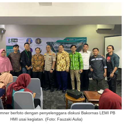
mner berfoto dengan penyelenggara diskusi Bakornas LEMI PB
HMI usai kegiatan. (Foto: Fauzaki Aulia)