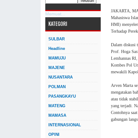
JAKARTA, MAS
Memuat...
Mahasiswa Isl
KATEGORI
HMI) menyeleng
Terhadap Pereke
SULBAR
Dalam diskusi 
Headline
Prof. Hoga Sar
MAMUJU
Lemhannas RI, 
Kombes Pol Uma
MAJENE
mewakili Kapol
NUSANTARA
Arven Marta s
POLMAN
mengatakan bahw
PASANGKAYU
atau tidak stab
yang terjadi. 
MATENG
Contohnya saat
MAMASA
gabungan langs
INTERNASIONAL
OPINI