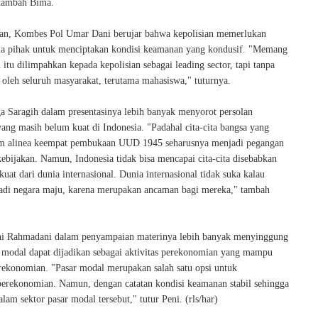
 tambah Bima.
an, Kombes Pol Umar Dani berujar bahwa kepolisian memerlukan
a pihak untuk menciptakan kondisi keamanan yang kondusif. "Memang
itu dilimpahkan kepada kepolisian sebagai leading sector, tapi tanpa
 oleh seluruh masyarakat, terutama mahasiswa," tuturnya.
ga Saragih dalam presentasinya lebih banyak menyorot persolan
ang masih belum kuat di Indonesia. "Padahal cita-cita bangsa yang
am alinea keempat pembukaan UUD 1945 seharusnya menjadi pegangan
ebijakan. Namun, Indonesia tidak bisa mencapai cita-cita disebabkan
uat dari dunia internasional. Dunia internasional tidak suka kalau
adi negara maju, karena merupakan ancaman bagi mereka," tambah
ni Rahmadani dalam penyampaian materinya lebih banyak menyinggung
r modal dapat dijadikan sebagai aktivitas perekonomian yang mampu
ekonomian. "Pasar modal merupakan salah satu opsi untuk
erekonomian. Namun, dengan catatan kondisi keamanan stabil sehingga
alam sektor pasar modal tersebut," tutur Peni. (rls/har)