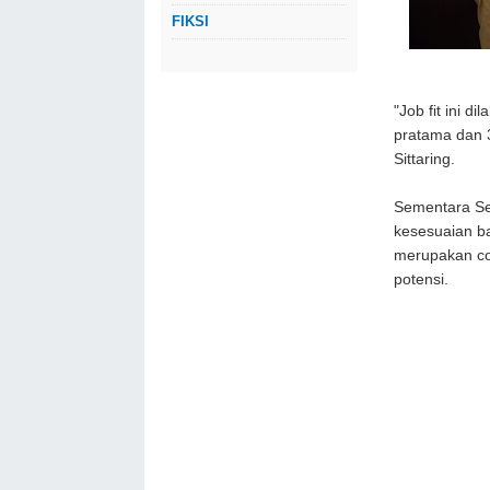
FIKSI
"Job fit ini d
pratama dan 3
Sittaring.
Sementara Se
kesesuaian bag
merupakan co
potensi.