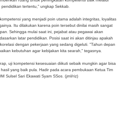
mberikan ruang untuk peningkatan kompetensi baik melalui
 pendidikan tertentu," ungkap Sekkab.
kompetensi yang menjadi poin utama adalah integritas, loyalitas
gainya. Itu dilakukan karena poin tersebut dinilai masih sangat
apan. Sehingga mulai saat ini, pejabat atau pegawai akan
dasarkan latar pendidikan. Posisi saat ini akan ditinjau apakah
korelasi dengan pekerjaan yang sedang digeluti. "Tahun depan
uaikan kebutuhan agar kebijakan kita searah," tegasnya.
ap, uji kompetensi kesesuaian diikuti sebaik mungkin agar bisa
hasil yang baik pula. Hadir pada acara pembukaan Ketua Tim
 Sulsel Sari Ekawati Syam SSos. (jml/riz)