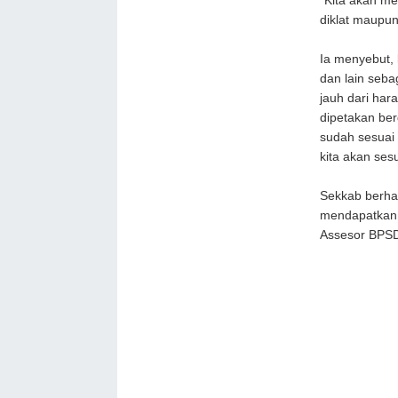
"Kita akan me
diklat maupun
Ia menyebut, 
dan lain seba
jauh dari har
dipetakan ber
sudah sesuai 
kita akan ses
Sekkab berhar
mendapatkan 
Assesor BPSDM