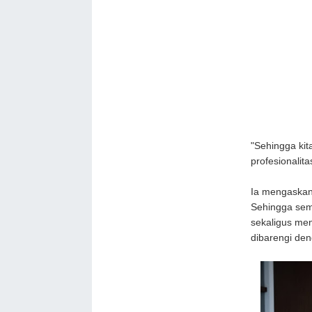
"Sehingga kit
profesionalita
Ia mengaskan,
Sehingga semu
sekaligus me
dibarengi den