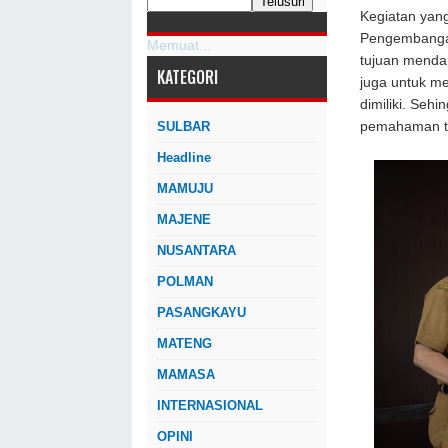
Kegiatan yang
Pengembangan
Memuat...
tujuan menda
KATEGORI
juga untuk m
dimiliki. Seh
SULBAR
pemahaman te
Headline
MAMUJU
MAJENE
NUSANTARA
POLMAN
PASANGKAYU
MATENG
MAMASA
INTERNASIONAL
OPINI