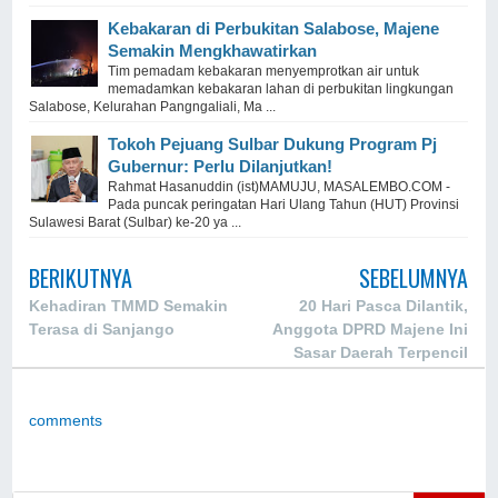
Kebakaran di Perbukitan Salabose, Majene
Semakin Mengkhawatirkan
Tim pemadam kebakaran menyemprotkan air untuk
memadamkan kebakaran lahan di perbukitan lingkungan
Salabose, Kelurahan Pangngaliali, Ma ...
Tokoh Pejuang Sulbar Dukung Program Pj
Gubernur: Perlu Dilanjutkan!
Rahmat Hasanuddin (ist)MAMUJU, MASALEMBO.COM -
Pada puncak peringatan Hari Ulang Tahun (HUT) Provinsi
Sulawesi Barat (Sulbar) ke-20 ya ...
BERIKUTNYA
SEBELUMNYA
Kehadiran TMMD Semakin
20 Hari Pasca Dilantik,
Terasa di Sanjango
Anggota DPRD Majene Ini
Sasar Daerah Terpencil
comments