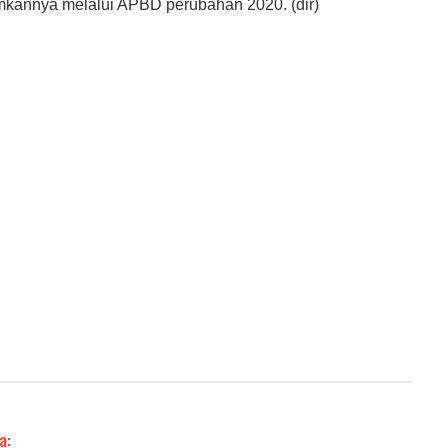
annya melalui APBD perubahan 2020. (dir)
a: