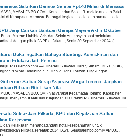
mensos Salurkan Bansos Senilai Rp140 Miliar di Mamasa
MASA, MASALEMBO.COM –Kementerian Sosial RI melaksanakan Bakti
ial di Kabupaten Mamasa. Berbagai kegiatan sosial dan bantuan sosia ...
PB Janji Cairkan Bantuan Gempa Majene Akhir Oktober
s Bupati Majene Habibie Azis dan Sekda Ardiansyah saat melalukan
rdinasi dengan pihak BNPB di Jakarta, Senin 30 September 2024. ( ...
hardi Duka Ingatkan Bahaya Stunting: Kemiskinan dan
rang Edukasi Jadi Pemicu
muju, Masalembo.com — Gubernur Sulawesi Barat, Suhardi Duka (SDK),
ghadiri acara Halalbihalal di Masjid Darul Fauzan, Lingkungan ...
 Gubernur Sulbar Serap Aspirasi Warga Tommo, Janjikan
ntuan Ribuan Bibit Ikan Nila
MUJU, MASALEMBO.COM - Masyarakat Kecamatan Tommo, Kabupaten
muju, menyambut antusias kunjungan silaturahmi Pj Gubernur Sulawesi Ba
rsatu Sukseskan Pilkada, KPU dan Kejaksaan Sulbar
kan Kerjasama
U dan Kejaksaan menandatangani nota kesepahaman untuk
nyukseskan Pilkada serentak 2024. [Awal S/masalembo.com]MAMUJU,
 ...