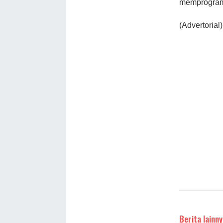
memprogramk
(Advertorial)
Berita lainny