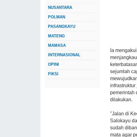
NUSANTARA
POLMAN
PASANGKAYU
MATENG
MAMASA
Ia mengaku
INTERNASIONAL
menjangkau 
keterbatas
OPINI
sejumlah ca
FIKSI
mewujudkan
infrastrukt
pemerintah 
dilakukan.
"Jalan di K
Salokayu da
sudah diban
mata agar 