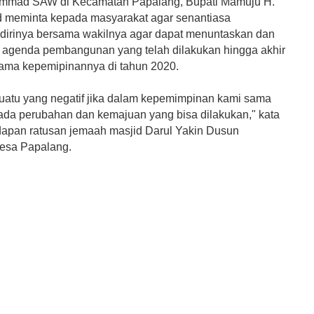
mmad SAW di Kecamatan Papalang, Bupati Mamuju H.
 meminta kepada masyarakat agar senantiasa
irinya bersama wakilnya agar dapat menuntaskan dan
 agenda pembangunan yang telah dilakukan hingga akhir
tama kepemipinannya di tahun 2020.
uatu yang negatif jika dalam kepemimpinan kami sama
k ada perubahan dan kemajuan yang bisa dilakukan," kata
dapan ratusan jemaah masjid Darul Yakin Dusun
esa Papalang.