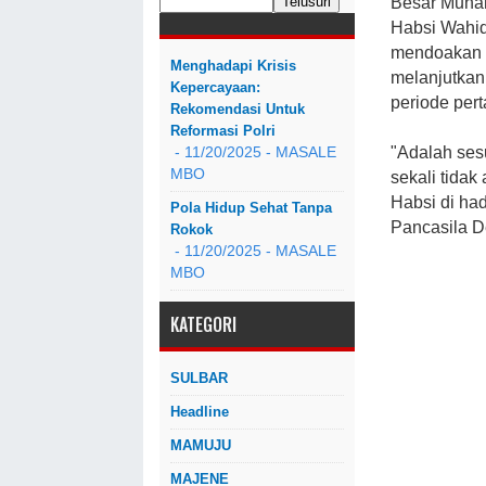
Besar Muha
Habsi Wahid
mendoakan d
Menghadapi Krisis
melanjutkan
Kepercayaan:
periode per
Rekomendasi Untuk
Reformasi Polri
"Adalah ses
- 11/20/2025
- MASALE
MBO
sekali tida
Habsi di ha
Pola Hidup Sehat Tanpa
Pancasila D
Rokok
- 11/20/2025
- MASALE
MBO
KATEGORI
SULBAR
Headline
MAMUJU
MAJENE