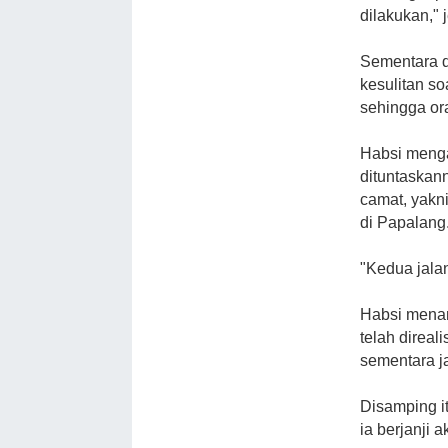
dilakukan," 
Sementara di
kesulitan s
sehingga or
Habsi menga
dituntaskann
camat, yakn
di Papalang
"Kedua jalan
Habsi mena
telah direal
sementara j
Disamping i
ia berjanji