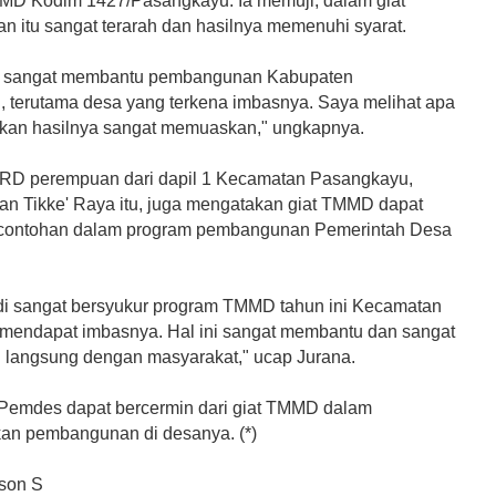
MD Kodim 1427/Pasangkayu. Ia memuji, dalam giat
 itu sangat terarah dan hasilnya memenuhi syarat.
 sangat membantu pembangunan Kabupaten
 terutama desa yang terkena imbasnya. Saya melihat apa
akan hasilnya sangat memuaskan," ungkapnya.
RD perempuan dari dapil 1 Kecamatan Pasangkayu,
n Tikke' Raya itu, juga mengatakan giat TMMD dapat
rcontohan dalam program pembangunan Pemerintah Desa
di sangat bersyukur program TMMD tahun ini Kecamatan
 mendapat imbasnya. Hal ini sangat membantu dan sangat
 langsung dengan masyarakat," ucap Jurana.
 Pemdes dapat bercermin dari giat TMMD dalam
n pembangunan di desanya. (*)
ison S