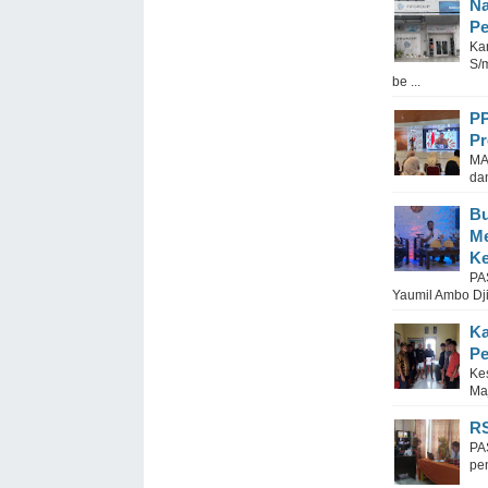
Na
Pe
Ka
S/
be ...
PP
Pr
MA
dan
Bu
Me
K
PA
Yaumil Ambo Dji
Ka
Pe
Ke
Ma
RS
PA
pe