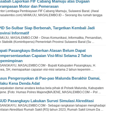
sabah Laporkan FIF Cabang Mamuju atas Dugaan
rampasan Motor dan Pemerasan
ntor Lembaga Pembiayaan FIF Cabang Mamuju, Sulawesi Barat. (Awal
masalembo.com) MAMUJU, MASALEMBO.ID – Seorang ibu rumah tangga
ID Se-Sulbar Siap Berbenah, Targetkan Kembali Jadi
ovinsi Informatif
MUJU, MASALEMBO.COM – Dinas Komunikasi, Informatika, Persandian,
 Statistik (Kominfoperss) Pemerintah Provinsi Sulawesi Barat (Su ...
pati Pasangkayu Beberkan Alasan Belum Dapat
mpersentasekan Capaian Visi-Misi Selama 2 Tahun
epemimpinan
SANGKAYU, MASALEMBO.COM - Bupati Kabupaten Pasangkayu, H.
wa, SH, memaparkan capaian visi-misi selama 2 tahun kepemim ...
sus Pengeroyokan di Pao-pao Malunda Berakhir Damai,
laku Kena Denda Adat
sepakatan damai anatara kedua bela pihak di Polsek Malunda, Kabupaten
jene. [Foto: Humas Polres Majene]MAJENE, MASALEMBO.COM – Pol ...
UD Pasangkayu Lakukan Survei Simulasi Akreditasi
SANGKAYU, MASALEMBO.COM - Sebagai rangkaian tahapan menghadapi
nilaian Akreditasi Rumah Sakit (RS) tahun 2023, Rumah Sakit Umum Da ...