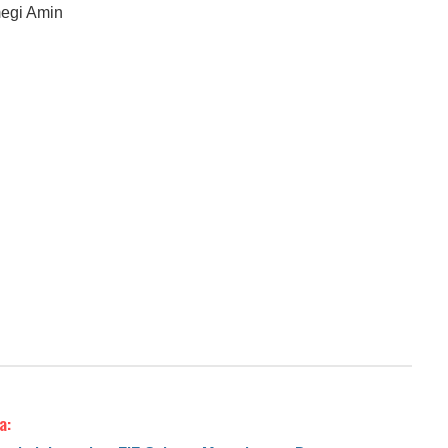
megi Amin
a: