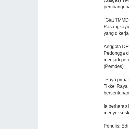
(Satgas) TM
pembangunan
"Giat TMMD
Pasangkayu,
yang dikerj
Anggota DP
Pedongga da
menjadi pe
(Pemdes).
"Saya priba
Tikke' Raya
bersentuhan
Ia berharap
menyukseska
Penulis: Ed