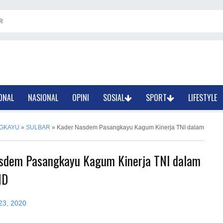
R
ONAL
NASIONAL
OPINI
SOSIAL
SPORT
LIFESTYLE
GKAYU
»
SULBAR
»
Kader Nasdem Pasangkayu Kagum Kinerja TNI dalam
sdem Pasangkayu Kagum Kinerja TNI dalam
MD
23, 2020