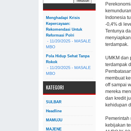
Perekonomia
kemunduran 
Indonesia t
Menghadapi Krisis
Kepercayaan:
-0,4% di leve
Rekomendasi Untuk
Tentunya da
Reformasi Polri
menyiapkan 
- 11/20/2025
- MASALE
terdampak.
MBO
Pola Hidup Sehat Tanpa
UMKM dan pe
Rokok
terdampak d
- 11/20/2025
- MASALE
Pembatasan 
MBO
membuat keg
off sampai 
KATEGORI
mereka menur
dan kredit 
SULBAR
kehidupan d
Headline
Pemerintah 
MAMUJU
kebijakan te
MAJENE