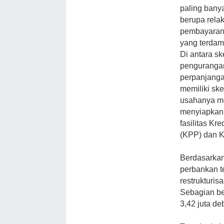
paling bany
berupa relak
pembayaran 
yang terdamp
Di antara s
pengurangan
perpanjanga
memiliki ske
usahanya men
menyiapkan 
fasilitas Kr
(KPP) dan K
Berdasarkan 
perbankan t
restrukturis
Sebagian be
3,42 juta deb