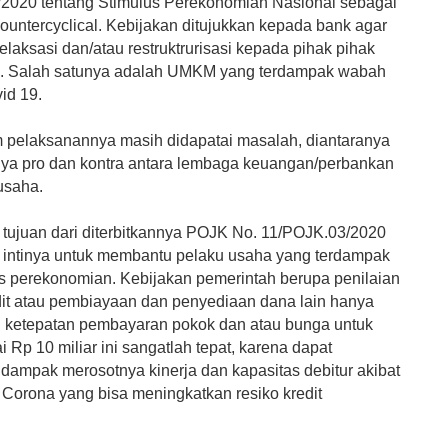
2020 tentang Stimulus Perekonomian Nasional sebagai
ountercyclical. Kebijakan ditujukkan kepada bank agar
laksasi dan/atau restruktrurisasi kepada pihak pihak
k. Salah satunya adalah UMKM yang terdampak wabah
id 19.
m pelaksanannya masih didapatai masalah, diantaranya
ya pro dan kontra antara lembaga keuangan/perbankan
usaha.
tujuan dari diterbitkannya POJK No. 11/POJK.03/2020
, intinya untuk membantu pelaku usaha yang terdampak
tas perekonomian. Kebijakan pemerintah berupa penilaian
edit atau pembiayaan dan penyediaan dana lain hanya
 ketepatan pembayaran pokok dan atau bunga untuk
i Rp 10 miliar ini sangatlah tepat, karena dapat
dampak merosotnya kinerja dan kapasitas debitur akibat
 Corona yang bisa meningkatkan resiko kredit
.