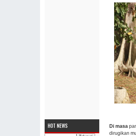
HOT NEWS
Di masa
pa
dirugikan m