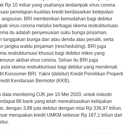
ak Rp 10 miliar yang usahanya terdampak virus corona
sasi penetapan kualitas kredit berdasarkan ketepatan
angsuran. BRI memberikan kemudahan bagi debitur
ak virus corona melalui berbagai skema restrukturisasi.
kema itu adalah penyesuaian suku bunga pinjaman,
 tunggakan bunga dan atau denda atau penalti, serta
n jangka waktu pinjaman (rescheduling). BRI juga
ma restrukturisasi khusus bagi debitur mikro yang
urun akibat virus corona. Selian itu BRI juga
pula skema restrukturisasi bagi debitur yang menikmati
edit Konsumer BRI. Yakni (debitur) Kredit Pemilikan Properti
redit Kendaraan Bermotor (KKB).
data monitoring OJK per 10 Mei 2020, untuk industri
erdapat 88 bank yang telah merealisasikan kebijakan
asi, dengan 3,88 juta debitur dengan nilai Rp 336,97 triliun.
sar merupakan kredit UMKM sebesar Rp 167,1 triliun dari
itur.