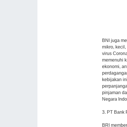
BNI juga me
mikro, keci
virus Corona
memenuhi ke
ekonomi, ant
perdagangan
kebijakan in
perpanjanga
pinjaman da
Negara Indo
3. PT Bank 
BRI member