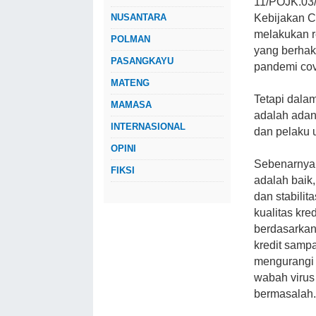
11/POJK.03/
Kebijakan C
NUSANTARA
melakukan re
POLMAN
yang berha
PASANGKAYU
pandemi cov
MATENG
Tetapi dala
MAMASA
adalah adan
INTERNASIONAL
dan pelaku 
OPINI
Sebenarnya 
FIKSI
adalah baik
dan stabili
kualitas kr
berdasarkan
kredit sampa
mengurangi 
wabah virus
bermasalah