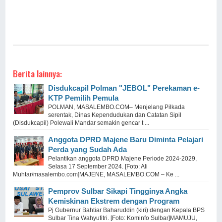
Berita lainnya:
Disdukcapil Polman "JEBOL" Perekaman e-
KTP Pemilih Pemula
POLMAN, MASALEMBO.COM– Menjelang Pilkada
serentak, Dinas Kependudukan dan Catatan Sipil
(Disdukcapil) Polewali Mandar semakin gencar t ...
Anggota DPRD Majene Baru Diminta Pelajari
Perda yang Sudah Ada
Pelantikan anggota DPRD Majene Periode 2024-2029,
Selasa 17 September 2024. [Foto: Ali
Muhtar/masalembo.com]MAJENE, MASALEMBO.COM – Ke ...
Pemprov Sulbar Sikapi Tingginya Angka
Kemiskinan Ekstrem dengan Program
Pj Gubernur Bahtiar Baharuddin (kiri) dengan Kepala BPS
Sulbar Tina Wahyufitri. [Foto: Kominfo Sulbar]MAMUJU,