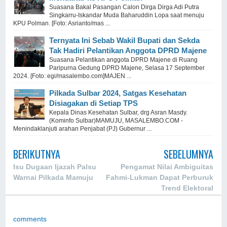
Suasana Bakal Pasangan Calon Dirga Dirga Adi Putra
Singkarru-Iskandar Muda Baharuddin Lopa saat menuju
KPU Polman. [Foto: Asrianto/mas ...
Ternyata Ini Sebab Wakil Bupati dan Sekda
Tak Hadiri Pelantikan Anggota DPRD Majene
Suasana Pelantikan anggota DPRD Majene di Ruang
Paripurna Gedung DPRD Majene, Selasa 17 September
2024. [Foto: egi/masalembo.com]MAJEN ...
Pilkada Sulbar 2024, Satgas Kesehatan
Disiagakan di Setiap TPS
Kepala Dinas Kesehatan Sulbar, drg Asran Masdy.
(Kominfo Sulbar)MAMUJU, MASALEMBO.COM -
Menindaklanjuti arahan Penjabat (PJ) Gubernur ...
BERIKUTNYA
SEBELUMNYA
Isu Dugaan Ijazah Palsu
Pengamat Nilai Ambiguitas
Warnai Pilkada Mamuju
Fahmi-Lukman Dapat Perburuk
Trend Elektoral
comments