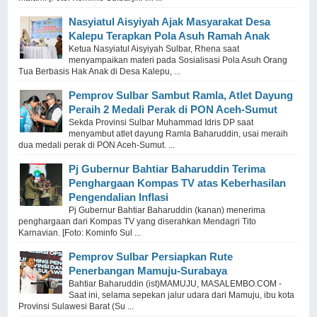
Nasyiatul Aisyiyah Ajak Masyarakat Desa
Kalepu Terapkan Pola Asuh Ramah Anak
Ketua Nasyiatul Aisyiyah Sulbar, Rhena saat
menyampaikan materi pada Sosialisasi Pola Asuh Orang
Tua Berbasis Hak Anak di Desa Kalepu, ...
Pemprov Sulbar Sambut Ramla, Atlet Dayung
Peraih 2 Medali Perak di PON Aceh-Sumut
Sekda Provinsi Sulbar Muhammad Idris DP saat
menyambut atlet dayung Ramla Baharuddin, usai meraih
dua medali perak di PON Aceh-Sumut. ...
Pj Gubernur Bahtiar Baharuddin Terima
Penghargaan Kompas TV atas Keberhasilan
Pengendalian Inflasi
Pj Gubernur Bahtiar Baharuddin (kanan) menerima
penghargaan dari Kompas TV yang diserahkan Mendagri Tito
Karnavian. [Foto: Kominfo Sul ...
Pemprov Sulbar Persiapkan Rute
Penerbangan Mamuju-Surabaya
Bahtiar Baharuddin (ist)MAMUJU, MASALEMBO.COM -
Saat ini, selama sepekan jalur udara dari Mamuju, ibu kota
Provinsi Sulawesi Barat (Su ...