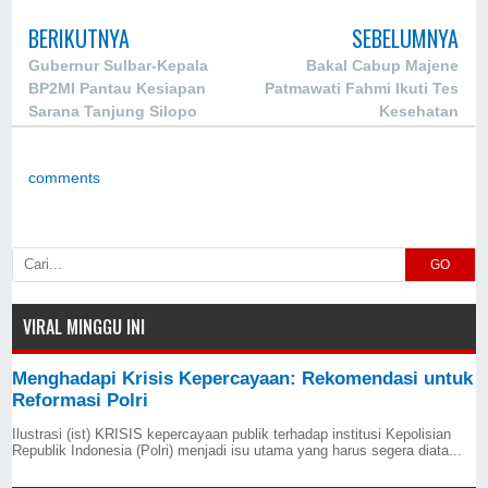
BERIKUTNYA
SEBELUMNYA
Gubernur Sulbar-Kepala
Bakal Cabup Majene
BP2MI Pantau Kesiapan
Patmawati Fahmi Ikuti Tes
Sarana Tanjung Silopo
Kesehatan
comments
GO
VIRAL MINGGU INI
Menghadapi Krisis Kepercayaan: Rekomendasi untuk
Reformasi Polri
Ilustrasi (ist) KRISIS kepercayaan publik terhadap institusi Kepolisian
Republik Indonesia (Polri) menjadi isu utama yang harus segera diata...