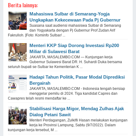
Berita lainnya:
Mahasiswa Sulbar di Semarang-Yogja
Ungkapkan Kekecewaan Pada Pj Gubernur
Suasana saat audiensi mahasiswa Sulbar di Semarang
dan Yogyakarta dengan Pj Gubernur Prof Zudan Arif
Fakrulloh. [Foto: Kominfo Sulbar/ ...
Menteri KKP Siap Dorong Investasi Rp200
Miliar di Sulawesi Barat
JAKARTA, MASALEMBO.COM — Kunjungan kerja
Gubernur Sulawesi Barat DR. H. Suhardi Duka bersama
seluruh bupati se-Sulbar ke Kementerian K ...
Hadapi Tahun Politik, Pasar Modal Diprediksi
Bergairah
JAKARTA, MASALEMBO.COM - Indonesia tengah bersiap
menggelar pemilu di 2024. Tiga kandidat Capres dan
Cawapres telah resmi mendaftar ke ...
Stabilisasi Harga Migor, Mendag Zulhas Ajak
Dialog Petani Sawit
Menteri Perdagangan, Zulkifli Hasan melakukan kunjungan
kerja ke Provinsi Lampung, Sabtu (9/7/2022). Dalam
kunjungan kerja tersebut, M ...