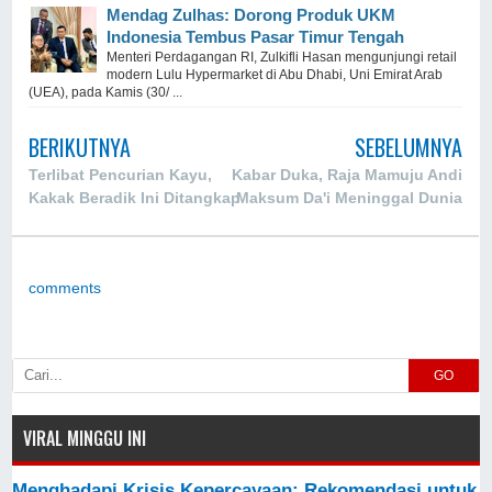
Mendag Zulhas: Dorong Produk UKM
Indonesia Tembus Pasar Timur Tengah
Menteri Perdagangan RI, Zulkifli Hasan mengunjungi retail
modern Lulu Hypermarket di Abu Dhabi, Uni Emirat Arab
(UEA), pada Kamis (30/ ...
BERIKUTNYA
SEBELUMNYA
Terlibat Pencurian Kayu,
Kabar Duka, Raja Mamuju Andi
Kakak Beradik Ini Ditangkap
Maksum Da'i Meninggal Dunia
comments
GO
VIRAL MINGGU INI
Menghadapi Krisis Kepercayaan: Rekomendasi untuk