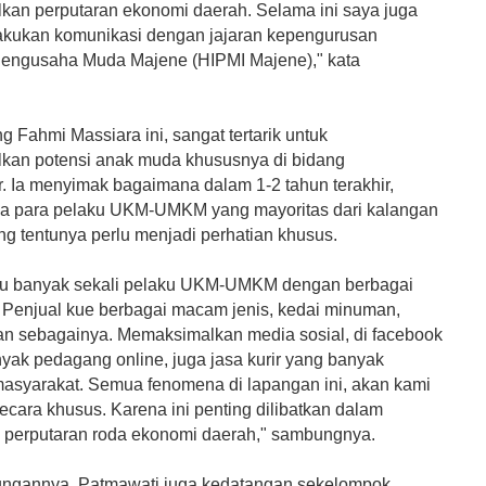
an perputaran ekonomi daerah. Selama ini saya juga
kukan komunikasi dengan jajaran kepengurusan
engusaha Muda Majene (HIPMI Majene)," kata
ng Fahmi Massiara ini, sangat tertarik untuk
an potensi anak muda khususnya di bidang
r. Ia menyimak bagaimana dalam 1-2 tahun terakhir,
a para pelaku UKM-UMKM yang mayoritas dari kalangan
ang tentunya perlu menjadi perhatian khusus.
tu banyak sekali pelaku UKM-UMKM dengan berbagai
. Penjual kue berbagai macam jenis, kedai minuman,
n sebagainya. Memaksimalkan media sosial, di facebook
nyak pedagang online, juga jasa kurir yang banyak
syarakat. Semua fenomena di lapangan ini, akan kami
ecara khusus. Karena ini penting dilibatkan dalam
 perputaran roda ekonomi daerah," sambungnya.
ngannya, Patmawati juga kedatangan sekelompok