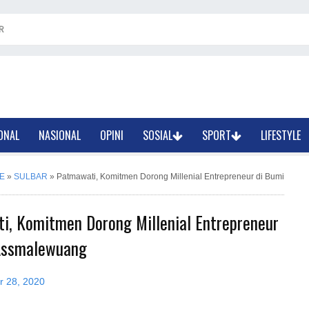
R
ONAL
NASIONAL
OPINI
SOSIAL
SPORT
LIFESTYLE
E
»
SULBAR
»
Patmawati, Komitmen Dorong Millenial Entrepreneur di Bumi
i, Komitmen Dorong Millenial Entrepreneur
Assmalewuang
r 28, 2020