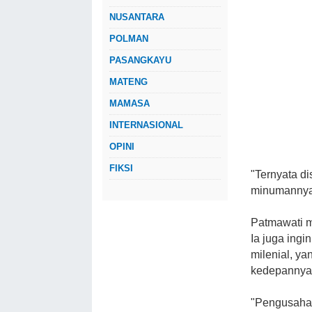
NUSANTARA
POLMAN
PASANGKAYU
MATENG
MAMASA
INTERNASIONAL
OPINI
FIKSI
"Ternyata d
minumannya 
Patmawati m
Ia juga ing
milenial, y
kedepannya
"Pengusaha 