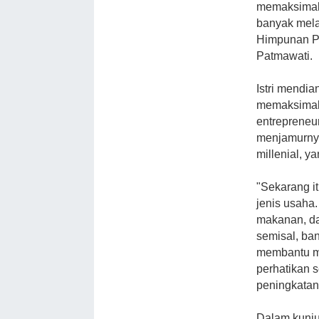
memaksimalk
banyak mela
Himpunan P
Patmawati.
Istri mendia
memaksimalk
entrepreneu
menjamurny
millenial, y
"Sekarang i
jenis usaha
makanan, da
semisal, ba
membantu ma
perhatikan s
peningkatan
Dalam kunju