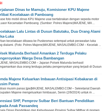
a:
rjalanan Dinas ke Mamuju, Komisioner KPU Majene
rlibat Kecelakaan di Pamboang
lase foto mobil dinas KPU Majene usai bertabrakan dengan sepeda motor
 Luaor Kecamatan Pamboang. (Sumber: Polres Majene)MAJENE, MA ...
celakaan Lalu Lintas di Dusun Batutaku, Dua Orang Alami
ka-Luka
rban kecelakaan dibawa ke Puskesmas setempat untuk perawatan luka
ng dialami. (Foto: Polres Majene)MAJENE, MASALEMBO.COM – Kecelak ...
lsek Malunda Berhasil Amankan 2 Terduga Pelaku
ngeroyokan Warga Desa Bambangan
JENE, MASALEMBO.COM – Jajaran Polsek Malunda berhasil
ngamankan dua orang terduga pelaku pengeroyokan yang terjadi di Dusun
mda Majene Keluarkan Imbauan Antisipasi Kebakaran di
usim Panas
ustrasi musim panas [gie]MAJENE, MASALEMBO.COM – Sekretariat Daerah
bupaten Majene mengeluarkan himbauan, Senin (2/9/2024) untuk m ...
resiasi SHF, Pemprov Sulbar Beri Bantuan Pendidikan
pada Anak Passandeq
pala Dinas Pendidikan dan Kebudayaan Provinsi Sulbar Mitthar di momen