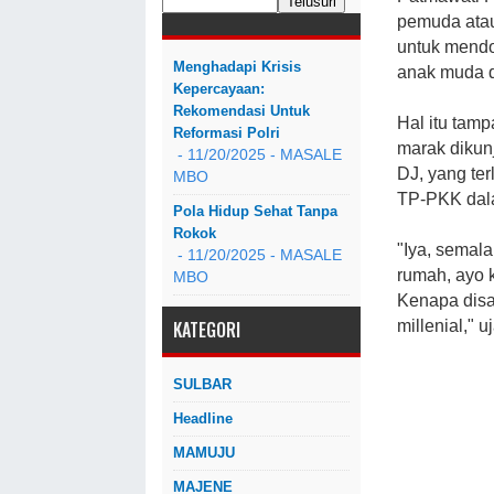
pemuda atau 
untuk mendo
Menghadapi Krisis
anak muda 
Kepercayaan:
Rekomendasi Untuk
Hal itu tamp
Reformasi Polri
marak dikun
- 11/20/2025
- MASALE
DJ, yang ter
MBO
TP-PKK dala
Pola Hidup Sehat Tanpa
Rokok
"Iya, semala
- 11/20/2025
- MASALE
rumah, ayo k
MBO
Kenapa disa
KATEGORI
millenial," 
SULBAR
Headline
MAMUJU
MAJENE