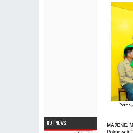
Patmawa
HOT NEWS
MAJENE, 
Patmawati F