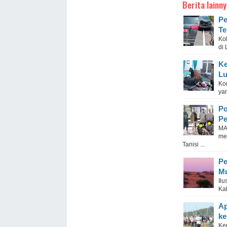
Berita lainny
Pe
Te
Ko
di
Ke
Lu
Ko
ya
Po
Pe
MA
me
Tanisi ...
Pe
M
Il
Ka
Ap
ke
Ke