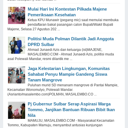
Mulai Hari Ini Kontestan Pilkada Majene
Pemeriksaan Kesehatan
Ketua KPU Munawir (pegang mic) saat memulai membuka
pendaftaran bakal pasangan calon Bupati/Wakil Bupati
Majene, Selasa 27 Agustus 202 ...
Politisi Muda Polman Dilantik Jadi Anggota
DPRD Sulbar
Ahmad Junaedi Azis dan keluarga (ist)MAJENE,
MASALEMBO.COM - Ahmad Junaedi Azis, politisi muda
asal Polewali Mandar, resmi dilantik me ...
Jaga Kelestarian Lingkungan, Komunitas
Sahabat Penyu Mampie Gandeng Siswa
Tanam Mangrove
Puluhan murid SD menanam mangrove di Pantai Mampie,
Kecamatan Wonomulyo, Polewali Mandar.
(Asrianto/masalembo.com)POLMAN, MASALEMBO.CO ...
Pj Gubernur Sulbar Serap Aspirasi Warga
Tommo, Janjikan Bantuan Ribuan Bibit Ikan
Nila
MAMUJU, MASALEMBO.COM - Masyarakat Kecamatan
Tommo, Kabupaten Mamuju, menyambut antusias kunjungan