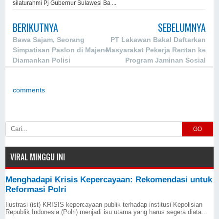
silaturahmi Pj Gubernur Sulawesi Ba ...
BERIKUTNYA
SEBELUMNYA
Bawa Sajam, Seorang
PT Lakawan Bakal Daftarkan
Simpatisan Paslon di Majene
Masyarakat Pekerja Rentan ke
Diamankan Polisi
Program Jaminan Sosial
Ketenagakerjaan
comments
GO
VIRAL MINGGU INI
Menghadapi Krisis Kepercayaan: Rekomendasi untuk
Reformasi Polri
Ilustrasi (ist) KRISIS kepercayaan publik terhadap institusi Kepolisian
Republik Indonesia (Polri) menjadi isu utama yang harus segera diata...