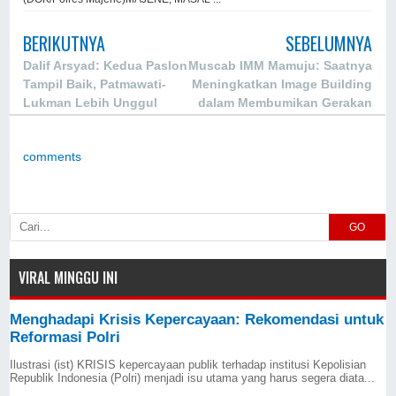
BERIKUTNYA
SEBELUMNYA
Dalif Arsyad: Kedua Paslon
Muscab IMM Mamuju: Saatnya
Tampil Baik, Patmawati-
Meningkatkan Image Building
Lukman Lebih Unggul
dalam Membumikan Gerakan
comments
GO
VIRAL MINGGU INI
Menghadapi Krisis Kepercayaan: Rekomendasi untuk
Reformasi Polri
Ilustrasi (ist) KRISIS kepercayaan publik terhadap institusi Kepolisian
Republik Indonesia (Polri) menjadi isu utama yang harus segera diata...