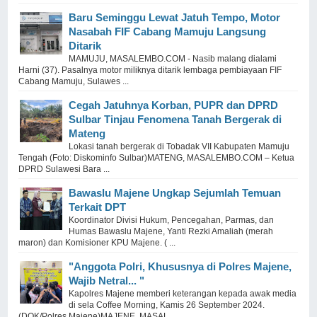
Baru Seminggu Lewat Jatuh Tempo, Motor
Nasabah FIF Cabang Mamuju Langsung
Ditarik
MAMUJU, MASALEMBO.COM - Nasib malang dialami
Harni (37). Pasalnya motor miliknya ditarik lembaga pembiayaan FIF
Cabang Mamuju, Sulawes ...
Cegah Jatuhnya Korban, PUPR dan DPRD
Sulbar Tinjau Fenomena Tanah Bergerak di
Mateng
Lokasi tanah bergerak di Tobadak VII Kabupaten Mamuju
Tengah (Foto: Diskominfo Sulbar)MATENG, MASALEMBO.COM – Ketua
DPRD Sulawesi Bara ...
Bawaslu Majene Ungkap Sejumlah Temuan
Terkait DPT
Koordinator Divisi Hukum, Pencegahan, Parmas, dan
Humas Bawaslu Majene, Yanti Rezki Amaliah (merah
maron) dan Komisioner KPU Majene. ( ...
"Anggota Polri, Khususnya di Polres Majene,
Wajib Netral... "
Kapolres Majene memberi keterangan kepada awak media
di sela Coffee Morning, Kamis 26 September 2024.
(DOK/Polres Majene)MAJENE, MASAL ...