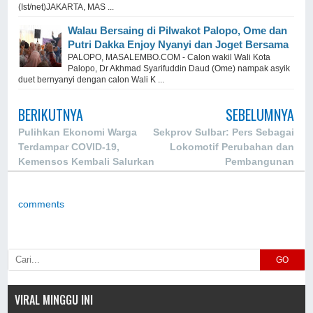
(Ist/net)JAKARTA, MAS ...
Walau Bersaing di Pilwakot Palopo, Ome dan
Putri Dakka Enjoy Nyanyi dan Joget Bersama
PALOPO, MASALEMBO.COM - Calon wakil Wali Kota
Palopo, Dr Akhmad Syarifuddin Daud (Ome) nampak asyik
duet bernyanyi dengan calon Wali K ...
BERIKUTNYA
SEBELUMNYA
Pulihkan Ekonomi Warga
Sekprov Sulbar: Pers Sebagai
Terdampar COVID-19,
Lokomotif Perubahan dan
Kemensos Kembali Salurkan
Pembangunan
Bansos Tahap Kedua
comments
GO
VIRAL MINGGU INI