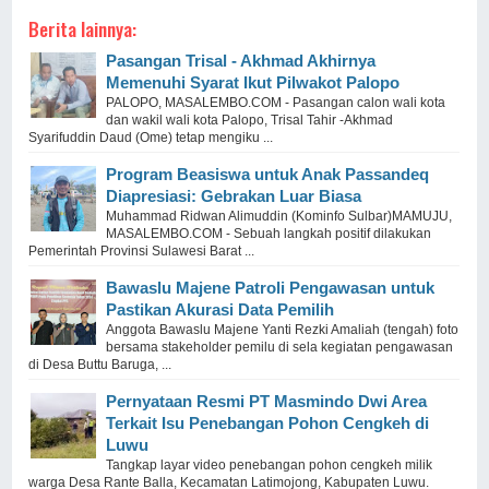
Berita lainnya:
Pasangan Trisal - Akhmad Akhirnya
Memenuhi Syarat Ikut Pilwakot Palopo
PALOPO, MASALEMBO.COM - Pasangan calon wali kota
dan wakil wali kota Palopo, Trisal Tahir -Akhmad
Syarifuddin Daud (Ome) tetap mengiku ...
Program Beasiswa untuk Anak Passandeq
Diapresiasi: Gebrakan Luar Biasa
Muhammad Ridwan Alimuddin (Kominfo Sulbar)MAMUJU,
MASALEMBO.COM - Sebuah langkah positif dilakukan
Pemerintah Provinsi Sulawesi Barat ...
Bawaslu Majene Patroli Pengawasan untuk
Pastikan Akurasi Data Pemilih
Anggota Bawaslu Majene Yanti Rezki Amaliah (tengah) foto
bersama stakeholder pemilu di sela kegiatan pengawasan
di Desa Buttu Baruga, ...
Pernyataan Resmi PT Masmindo Dwi Area
Terkait Isu Penebangan Pohon Cengkeh di
Luwu
Tangkap layar video penebangan pohon cengkeh milik
warga Desa Rante Balla, Kecamatan Latimojong, Kabupaten Luwu.