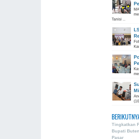
Pe
MA
me
Tanisi ...
LS
Re
Fo
Kan
Po
Pe
Ka
me
Su
Mi
And
(1
BERIKUTNY
Tingkatkan 
Bupati Bute
Pasar