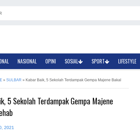
R
ONAL
NASIONAL
OPINI
SOSIAL
SPORT
LIFESTYLE
E
»
SULBAR
»
Kabar Baik, 5 Sekolah Terdampak Gempa Majene Bakal
ik, 5 Sekolah Terdampak Gempa Majene
rehab
0, 2021