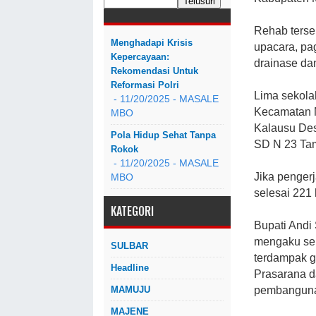
Rehab terseb
Menghadapi Krisis
upacara, pa
Kepercayaan:
drainase da
Rekomendasi Untuk
Reformasi Polri
Lima sekola
- 11/20/2025
- MASALE
Kecamatan M
MBO
Kalausu Des
Pola Hidup Sehat Tanpa
SD N 23 Ta
Rokok
- 11/20/2025
- MASALE
Jika penger
MBO
selesai 221
KATEGORI
Bupati Andi
mengaku sen
SULBAR
terdampak g
Headline
Prasarana d
MAMUJU
pembangun
MAJENE