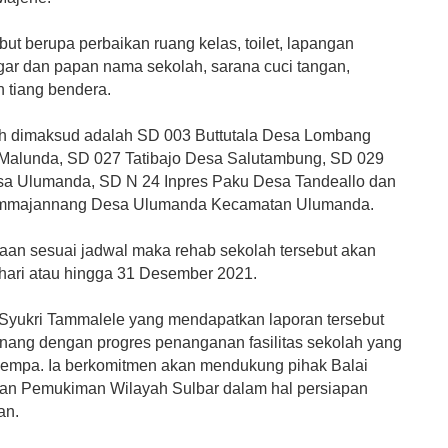
ut berupa perbaikan ruang kelas, toilet, lapangan
gar dan papan nama sekolah, sarana cuci tangan,
n tiang bendera.
h dimaksud adalah SD 003 Buttutala Desa Lombang
alunda, SD 027 Tatibajo Desa Salutambung, SD 029
a Ulumanda, SD N 24 Inpres Paku Desa Tandeallo dan
mmajannang Desa Ulumanda Kecamatan Ulumanda.
jaan sesuai jadwal maka rehab sekolah tersebut akan
 hari atau hingga 31 Desember 2021.
 Syukri Tammalele yang mendapatkan laporan tersebut
ang dengan progres penanganan fasilitas sekolah yang
empa. Ia berkomitmen akan mendukung pihak Balai
an Pemukiman Wilayah Sulbar dalam hal persiapan
an.