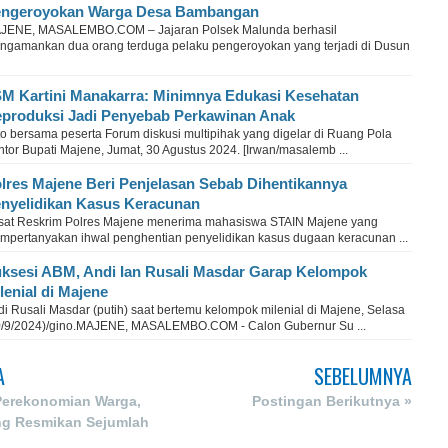
ngeroyokan Warga Desa Bambangan
JENE, MASALEMBO.COM – Jajaran Polsek Malunda berhasil
ngamankan dua orang terduga pelaku pengeroyokan yang terjadi di Dusun
M Kartini Manakarra: Minimnya Edukasi Kesehatan
produksi Jadi Penyebab Perkawinan Anak
to bersama peserta Forum diskusi multipihak yang digelar di Ruang Pola
tor Bupati Majene, Jumat, 30 Agustus 2024. [Irwan/masalemb ...
lres Majene Beri Penjelasan Sebab Dihentikannya
nyelidikan Kasus Keracunan
sat Reskrim Polres Majene menerima mahasiswa STAIN Majene yang
mpertanyakan ihwal penghentian penyelidikan kasus dugaan keracunan ...
ksesi ABM, Andi Ian Rusali Masdar Garap Kelompok
lenial di Majene
i Rusali Masdar (putih) saat bertemu kelompok milenial di Majene, Selasa
0/9/2024)/gino.MAJENE, MASALEMBO.COM - Calon Gubernur Su ...
A
SEBELUMNYA
Perekonomian Warga,
Postingan Berikutnya »
ng Resmikan Sejumlah