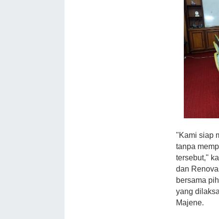
"Kami siap 
tanpa mempe
tersebut," k
dan Renova
bersama pih
yang dilaks
Majene.