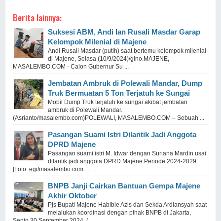
Berita lainnya:
Suksesi ABM, Andi Ian Rusali Masdar Garap
Kelompok Milenial di Majene
Andi Rusali Masdar (putih) saat bertemu kelompok milenial
di Majene, Selasa (10/9/2024)/gino.MAJENE,
MASALEMBO.COM - Calon Gubernur Su ...
Jembatan Ambruk di Polewali Mandar, Dump
Truk Bermuatan 5 Ton Terjatuh ke Sungai
Mobil Dump Truk terjatuh ke sungai akibat jembatan
ambruk di Polewali Mandar.
(Asrianto/masalembo.com)POLEWALI, MASALEMBO.COM – Sebuah ...
Pasangan Suami Istri Dilantik Jadi Anggota
DPRD Majene
Pasangan suami istri M. Idwar dengan Suriana Mardin usai
dilantik jadi anggota DPRD Majene Periode 2024-2029.
[Foto: egi/masalembo.com ...
BNPB Janji Cairkan Bantuan Gempa Majene
Akhir Oktober
Pjs Bupati Majene Habibie Azis dan Sekda Ardiansyah saat
melalukan koordinasi dengan pihak BNPB di Jakarta,
Senin 30 September 2024. ( ...