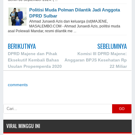
Politisi Muda Polman Dilantik Jadi Anggota
DPRD Sulbar
Ahmad Junaedi Azis dan keluarga (ist)MAJENE,
MASALEMBO.COM - Ahmad Junaedi Azis, politisi muda
asal Polewali Mandar, resmi dilantik me ...
BERIKUTNYA
SEBELUMNYA
DPRD Majene dan Pihak
Komisi III DPRD Majene:
Eksekutif Kembali Bahas
Anggaran BPJS Kesehatan Rp
Usulan Propemperda 2020
22 Miliar
comments
GO
VIRAL MINGGU INI