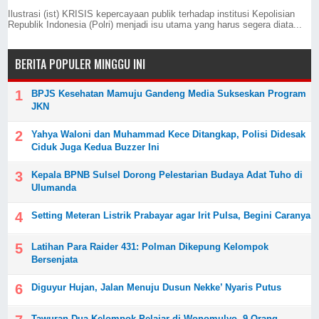
Ilustrasi (ist) KRISIS kepercayaan publik terhadap institusi Kepolisian
Republik Indonesia (Polri) menjadi isu utama yang harus segera diata...
BERITA POPULER MINGGU INI
BPJS Kesehatan Mamuju Gandeng Media Sukseskan Program
JKN
Yahya Waloni dan Muhammad Kece Ditangkap, Polisi Didesak
Ciduk Juga Kedua Buzzer Ini
Kepala BPNB Sulsel Dorong Pelestarian Budaya Adat Tuho di
Ulumanda
Setting Meteran Listrik Prabayar agar Irit Pulsa, Begini Caranya
Latihan Para Raider 431: Polman Dikepung Kelompok
Bersenjata
Diguyur Hujan, Jalan Menuju Dusun Nekke’ Nyaris Putus
Tawuran Dua Kelompok Pelajar di Wonomulyo, 9 Orang