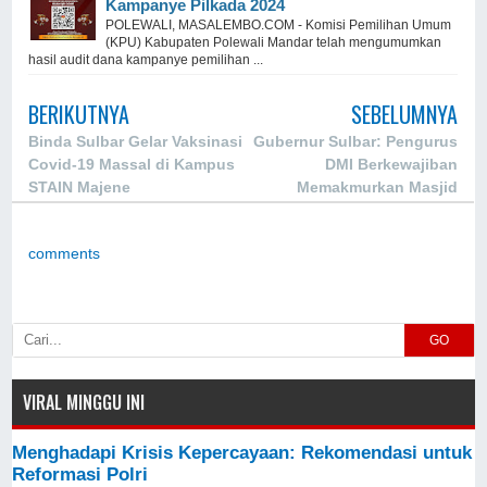
Kampanye Pilkada 2024
POLEWALI, MASALEMBO.COM - Komisi Pemilihan Umum
(KPU) Kabupaten Polewali Mandar telah mengumumkan
hasil audit dana kampanye pemilihan ...
BERIKUTNYA
SEBELUMNYA
Binda Sulbar Gelar Vaksinasi
Gubernur Sulbar: Pengurus
Covid-19 Massal di Kampus
DMI Berkewajiban
STAIN Majene
Memakmurkan Masjid
comments
GO
VIRAL MINGGU INI
Menghadapi Krisis Kepercayaan: Rekomendasi untuk
Reformasi Polri