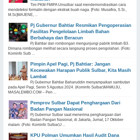
Tim PKM FMIPA Unsulbar saat mendemonstrasikan cara
mendeteksi formalin dengan ekstrak buah naga. [Foto: Musafira, S.Si.,
M.Sc]MAJENE, ...
Pj Gubernur Bahtiar Resmikan Pengoperasian
Fasilitas Pengelolaan Limbah Bahan
Berbahaya dan Beracun
Pj Bahtiar dan rombongan mengunjungi pabrik limbah B3.
Dimana rombongan melihat secara langsung proses pengolahan. (Foto:
Kominfo Sulb ...
Pimpin Apel Pagi, Pj Bahtiar: Jangan
Kecewakan Harapan Publik Sulbar, Kita Masih
Lambat
Pj Gubernur Bahtiar Baharuddin menyampaikan sambutan
pada Apel Pagi, Senin 5 Agustus 2024. (Kominfo Sulbar)MAMUJU,
MASALEMBO.COM – Pen ...
Pemprov Sulbar Dapat Penghargaan Dari
Badan Pangan Nasional
Pj Gubernur Sulbar saat menerima penghargaan dari
Badan Pangan Nasional, di Jakarta, Jumat, 17 Oktober
malam. (Foto: Kominfo Sulbar)J ...
KPU Polman Umumkan Hasil Audit Dana