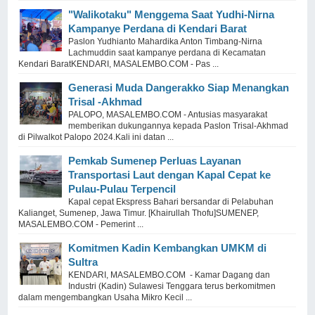
"Walikotaku" Menggema Saat Yudhi-Nirna
Kampanye Perdana di Kendari Barat
Paslon Yudhianto Mahardika Anton Timbang-Nirna
Lachmuddin saat kampanye perdana di Kecamatan
Kendari BaratKENDARI, MASALEMBO.COM - Pas ...
Generasi Muda Dangerakko Siap Menangkan
Trisal -Akhmad
PALOPO, MASALEMBO.COM - Antusias masyarakat
memberikan dukungannya kepada Paslon Trisal-Akhmad
di Pilwalkot Palopo 2024.Kali ini datan ...
Pemkab Sumenep Perluas Layanan
Transportasi Laut dengan Kapal Cepat ke
Pulau-Pulau Terpencil
Kapal cepat Ekspress Bahari bersandar di Pelabuhan
Kalianget, Sumenep, Jawa Timur. [Khairullah Thofu]SUMENEP,
MASALEMBO.COM - Pemerint ...
Komitmen Kadin Kembangkan UMKM di
Sultra
KENDARI, MASALEMBO.COM - Kamar Dagang dan
Industri (Kadin) Sulawesi Tenggara terus berkomitmen
dalam mengembangkan Usaha Mikro Kecil ...