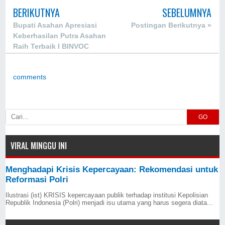
BERIKUTNYA
SEBELUMNYA
Bupati Asahan Apresiasi
Postingan Berikutnya »
Keberhasilan Putra Asahan
Raih Terbaik I BINVOC
Tingkat Nasional
comments
GO
VIRAL MINGGU INI
Menghadapi Krisis Kepercayaan: Rekomendasi untuk
Reformasi Polri
Ilustrasi (ist) KRISIS kepercayaan publik terhadap institusi Kepolisian
Republik Indonesia (Polri) menjadi isu utama yang harus segera diata...