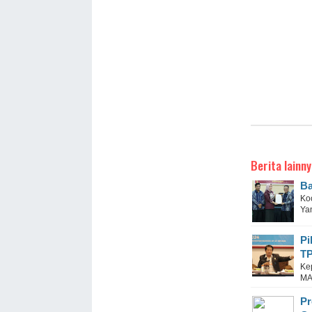
Berita lainny
Ba
Ko
Ya
Pi
T
Ke
MA
Pr