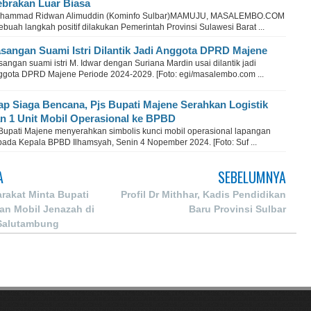
brakan Luar Biasa
hammad Ridwan Alimuddin (Kominfo Sulbar)MAMUJU, MASALEMBO.COM
ebuah langkah positif dilakukan Pemerintah Provinsi Sulawesi Barat ...
sangan Suami Istri Dilantik Jadi Anggota DPRD Majene
angan suami istri M. Idwar dengan Suriana Mardin usai dilantik jadi
ggota DPRD Majene Periode 2024-2029. [Foto: egi/masalembo.com ...
ap Siaga Bencana, Pjs Bupati Majene Serahkan Logistik
n 1 Unit Mobil Operasional ke BPBD
 Bupati Majene menyerahkan simbolis kunci mobil operasional lapangan
pada Kepala BPBD Ilhamsyah, Senin 4 Nopember 2024. [Foto: Suf ...
A
SEBELUMNYA
rakat Minta Bupati
Profil Dr Mithhar, Kadis Pendidikan
an Mobil Jenazah di
Baru Provinsi Sulbar
Salutambung