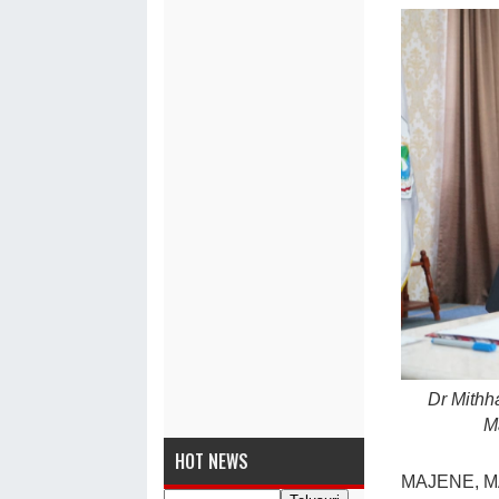
Dr Mithha
M
HOT NEWS
MAJENE, MA