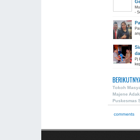
Ge
Mu
- S
Pa
Pas
an
Si
da
Pj
ke
BERIKUTNY
Tokoh Masya
Majene Adak
Puskesmas 
comments