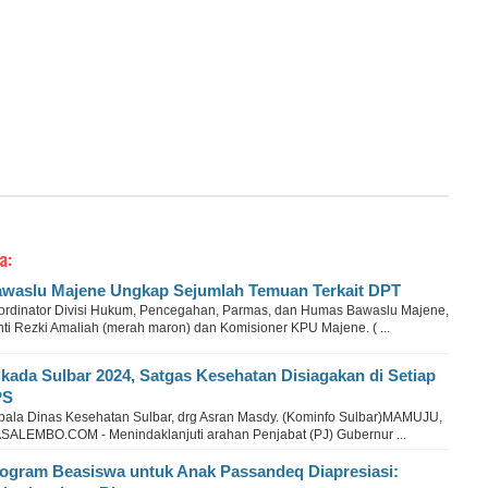
a:
waslu Majene Ungkap Sejumlah Temuan Terkait DPT
ordinator Divisi Hukum, Pencegahan, Parmas, dan Humas Bawaslu Majene,
nti Rezki Amaliah (merah maron) dan Komisioner KPU Majene. ( ...
lkada Sulbar 2024, Satgas Kesehatan Disiagakan di Setiap
PS
pala Dinas Kesehatan Sulbar, drg Asran Masdy. (Kominfo Sulbar)MAMUJU,
SALEMBO.COM - Menindaklanjuti arahan Penjabat (PJ) Gubernur ...
ogram Beasiswa untuk Anak Passandeq Diapresiasi: