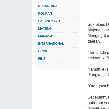
NUSANTARA
POLMAN
PASANGKAYU
Sekretaris 
MATENG
Majene akan
Mengingat p
MAMASA
daerah.
INTERNASIONAL
OPINI
"Tentu ada 
elektronik, 
FIKSI
Namun, eks 
diangkat jad
"Orangnya b
Sebelumnya, 
gubernur se
dilantik ja