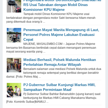
RS Usai Tabrakan dengan Mobil Dinas
Komisioner KPU Majene
Tampak mobil Dinas Komisioner KPU Majene usai
bertabrakan dengan pengendara motor Satri berwarna hitam-merah
yang dikemudi dua orang b ...
Penemuan Mayat Wanita Mengapung di Laut,
Personel Polres Majene Lakukan Evakuasi
Cepat
MAJENE, MASALEMBO.COM – Jajaran Polres Majene
bersama tim Basarnas bertindak cepat dalam menangani penemuan
mayat seorang wanita yang ...
Mediasi Berhasil, Polsek Malunda Hentikan
Perkelahian Remaja Antar Wilayah
Bersalam-salaman usai mediasi Polsek Malunda untuk dua
kelompok remaja setempat yang bertikai dengan berakhir
damai. [Foto: Polres Maj ...
PJ Gubernur Sulbar Kunjungi Markas HMI,
Sampaikan Permintaan Maaf
Pj Gubernur Sulbar Bahtiar Baharuddin (ujung kanan) saat
berkunjung ke Markas HMI Cabang Manakarra Mamuju.
[Foto: Kominfo Sulbar]MAMUJ ...