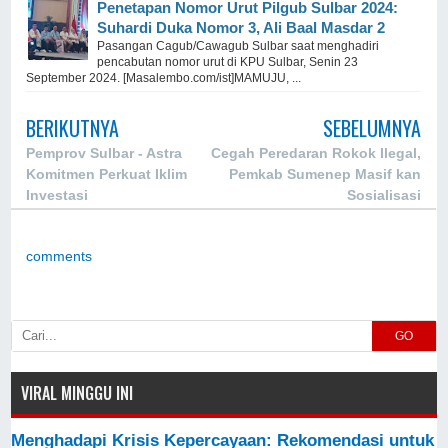
Penetapan Nomor Urut Pilgub Sulbar 2024:
Suhardi Duka Nomor 3, Ali Baal Masdar 2
Pasangan Cagub/Cawagub Sulbar saat menghadiri
pencabutan nomor urut di KPU Sulbar, Senin 23
September 2024. [Masalembo.com/ist]MAMUJU, ...
BERIKUTNYA
SEBELUMNYA
Pemprov Sulbar - Astra
Cegah Peredaran Rokok Ilegal,
Komitmen Perkuat Iklim
Pemkab Sumenep Masif kan
Investasi
Sosialisasi
comments
GO
VIRAL MINGGU INI
Menghadapi Krisis Kepercayaan: Rekomendasi untuk