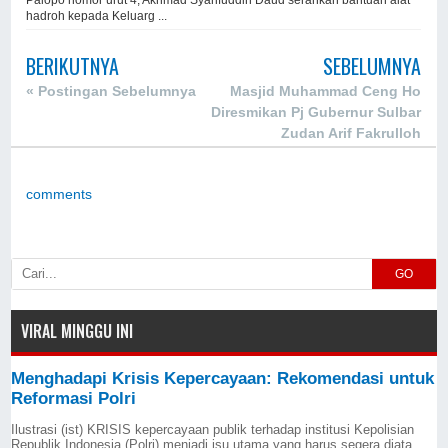
hadroh kepada Keluarg ...
BERIKUTNYA
SEBELUMNYA
« Postingan Sebelumnya
Masjid Muhammad Ceng Ho
Diresmikan Pj Gubernur Sulbar
Zudan Arif Fakrulloh
comments
GO
VIRAL MINGGU INI
Menghadapi Krisis Kepercayaan: Rekomendasi untuk
Reformasi Polri
Ilustrasi (ist) KRISIS kepercayaan publik terhadap institusi Kepolisian
Republik Indonesia (Polri) menjadi isu utama yang harus segera diata...