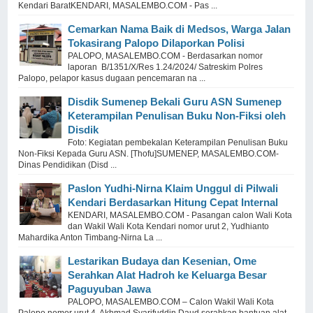
Kendari BaratKENDARI, MASALEMBO.COM - Pas ...
Cemarkan Nama Baik di Medsos, Warga Jalan
Tokasirang Palopo Dilaporkan Polisi
PALOPO, MASALEMBO.COM - Berdasarkan nomor
laporan B/1351/X/Res 1.24/2024/ Satreskim Polres
Palopo, pelapor kasus dugaan pencemaran na ...
Disdik Sumenep Bekali Guru ASN Sumenep
Keterampilan Penulisan Buku Non-Fiksi oleh
Disdik
Foto: Kegiatan pembekalan Keterampilan Penulisan Buku
Non-Fiksi Kepada Guru ASN. [Thofu]SUMENEP, MASALEMBO.COM-
Dinas Pendidikan (Disd ...
Paslon Yudhi-Nirna Klaim Unggul di Pilwali
Kendari Berdasarkan Hitung Cepat Internal
KENDARI, MASALEMBO.COM - Pasangan calon Wali Kota
dan Wakil Wali Kota Kendari nomor urut 2, Yudhianto
Mahardika Anton Timbang-Nirna La ...
Lestarikan Budaya dan Kesenian, Ome
Serahkan Alat Hadroh ke Keluarga Besar
Paguyuban Jawa
PALOPO, MASALEMBO.COM – Calon Wakil Wali Kota
Palopo nomor urut 4, Akhmad Syarifuddin Daud serahkan bantuan alat