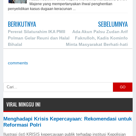
Majene yang mempertanyakan ihwal penghentian
penyelidikan kasus dugaan keracunan ...
BERIKUTNYA
SEBELUMNYA
Pererat Silaturahim IKA PMII
Ada Akun Palsu Zudan Arif
Polman Gelar Reuni dan Halal
Fakrulloh, Kadis Kominfo
Bihalal
Minta Masyarakat Berhati-hati
comments
GO
VIRAL MINGGU INI
Menghadapi Krisis Kepercayaan: Rekomendasi untuk
Reformasi Polri
Ilustrasi (ist) KRISIS kepercayaan publik terhadap institusi Kepolisian