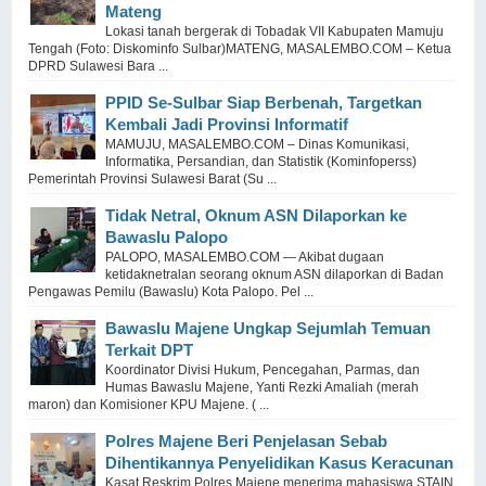
Mateng
Lokasi tanah bergerak di Tobadak VII Kabupaten Mamuju
Tengah (Foto: Diskominfo Sulbar)MATENG, MASALEMBO.COM – Ketua
DPRD Sulawesi Bara ...
PPID Se-Sulbar Siap Berbenah, Targetkan
Kembali Jadi Provinsi Informatif
MAMUJU, MASALEMBO.COM – Dinas Komunikasi,
Informatika, Persandian, dan Statistik (Kominfoperss)
Pemerintah Provinsi Sulawesi Barat (Su ...
Tidak Netral, Oknum ASN Dilaporkan ke
Bawaslu Palopo
PALOPO, MASALEMBO.COM — Akibat dugaan
ketidaknetralan seorang oknum ASN dilaporkan di Badan
Pengawas Pemilu (Bawaslu) Kota Palopo. Pel ...
Bawaslu Majene Ungkap Sejumlah Temuan
Terkait DPT
Koordinator Divisi Hukum, Pencegahan, Parmas, dan
Humas Bawaslu Majene, Yanti Rezki Amaliah (merah
maron) dan Komisioner KPU Majene. ( ...
Polres Majene Beri Penjelasan Sebab
Dihentikannya Penyelidikan Kasus Keracunan
Kasat Reskrim Polres Majene menerima mahasiswa STAIN