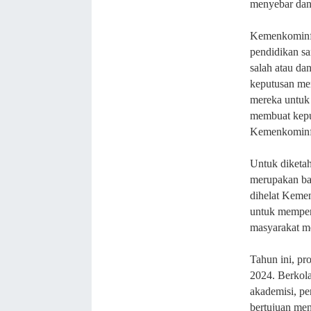
menyebar dan
Kemenkominfo
pendidikan sa
salah atau da
keputusan me
mereka untuk b
membuat keput
Kemenkominf
Untuk diketah
merupakan bag
dihelat Keme
untuk memperc
masyarakat m
Tahun ini, pro
2024. Berkola
akademisi, per
bertujuan me