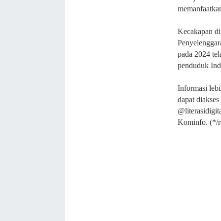
memanfaatkan t
Kecakapan dig
Penyelenggara
pada 2024 tela
penduduk Ind
Informasi lebi
dapat diakses 
@literasidigi
Kominfo. (*/r