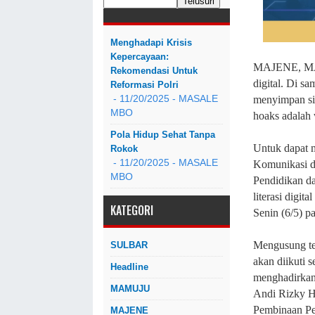
Menghadapi Krisis
Kepercayaan:
MAJENE, MAS
Rekomendasi Untuk
digital. Di sa
Reformasi Polri
menyimpan sis
- 11/20/2025
- MASALE
MBO
hoaks adalah w
Pola Hidup Sehat Tanpa
Untuk dapat m
Rokok
- 11/20/2025
- MASALE
Komunikasi d
MBO
Pendidikan d
literasi digi
KATEGORI
Senin (6/5) p
Mengusung te
SULBAR
akan diikuti s
Headline
menghadirkan 
MAMUJU
Andi Rizky H
Pembinaan Pe
MAJENE