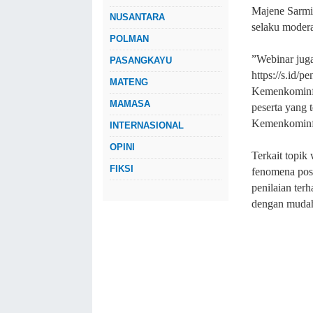
Majene Sarmin
NUSANTARA
selaku modera
POLMAN
”Webinar juga 
PASANGKAYU
https://s.id/
MATENG
Kemenkominfo,
MAMASA
peserta yang t
Kemenkominfo
INTERNASIONAL
OPINI
Terkait topik
FIKSI
fenomena post
penilaian terh
dengan mudah