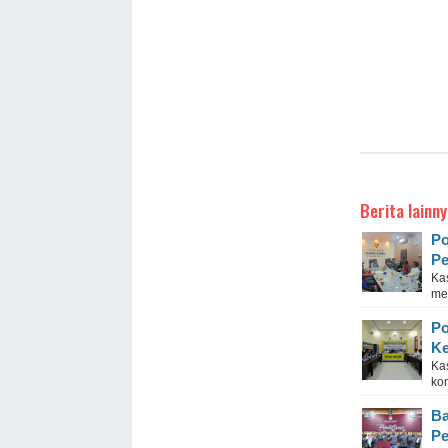
Berita lainny
Po
Pe
Ka
me
Po
Ke
Ka
kon
Ba
Pe