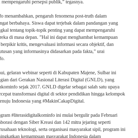
 mempengaruhi persepsi publik,” tegasnya.
 menambahkan, pengaruh fenomena post-truth dalam
ngat berbahaya. Siswa dapat terjebak dalam pandangan yang
ngkal tentang topik-topik penting yang dapat mempengaruhi
reka di masa depan. ”Hal ini dapat menghambat kemampuan
erpikir kritis, mengevaluasi informasi secara objektif, dan
usan yang informasinya didasarkan pada fakta,” urai
o.
ui, gelaran webinar seperti di Kabupaten Majene, Sulbar ini
ian dari Gerakan Nasional Literasi Digital (GNLD), yang
nkominfo sejak 2017. GNLD digelar sebagai salah satu upaya
epat transformasi digital di sektor pendidikan hingga kelompok
enuju Indonesia yang #MakinCakapDigital.
gram #literasidigitalkominfo ini mulai bergulir pada Februari
borasi dengan Siber Kreasi dan 142 mitra jejaring seperti
usahaan teknologi, serta organisasi masyarakat sipil, program ini
ningkatkan kemampuan masyarakat Indonesia dalam