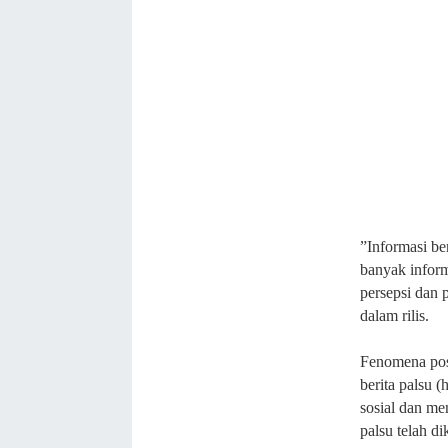
”Informasi b
banyak inform
persepsi dan 
dalam rilis.
Fenomena post
berita palsu 
sosial dan me
palsu telah d