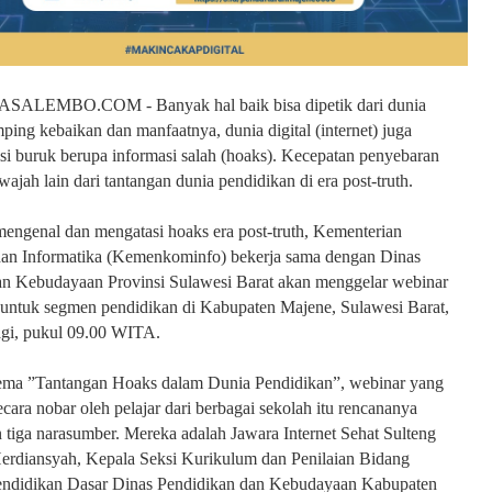
ALEMBO.COM - Banyak hal baik bisa dipetik dari dunia
mping kebaikan dan manfaatnya, dunia digital (internet) juga
i buruk berupa informasi salah (hoaks). Kecepatan penyebaran
ajah lain dari tantangan dunia pendidikan di era post-truth.
engenal dan mengatasi hoaks era post-truth, Kementerian
an Informatika (Kemenkominfo) bekerja sama dengan Dinas
an Kebudayaan Provinsi Sulawesi Barat akan menggelar webinar
tal untuk segmen pendidikan di Kabupaten Majene, Sulawesi Barat,
agi, pukul 09.00 WITA.
ma ”Tantangan Hoaks dalam Dunia Pendidikan”, webinar yang
ecara nobar oleh pelajar dari berbagai sekolah itu rencananya
tiga narasumber. Mereka adalah Jawara Internet Sehat Sulteng
erdiansyah, Kepala Seksi Kurikulum dan Penilaian Bidang
ndidikan Dasar Dinas Pendidikan dan Kebudayaan Kabupaten