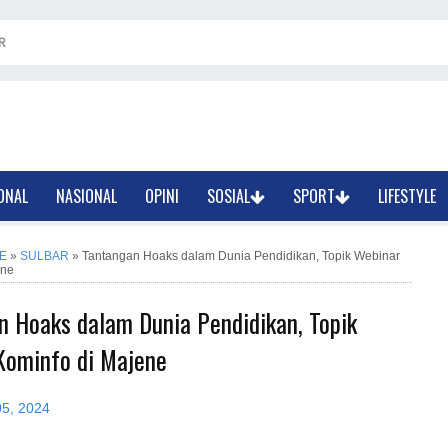
R
ONAL
NASIONAL
OPINI
SOSIAL
SPORT
LIFESTYLE
E
»
SULBAR
»
Tantangan Hoaks dalam Dunia Pendidikan, Topik Webinar
ene
n Hoaks dalam Dunia Pendidikan, Topik
Kominfo di Majene
05, 2024