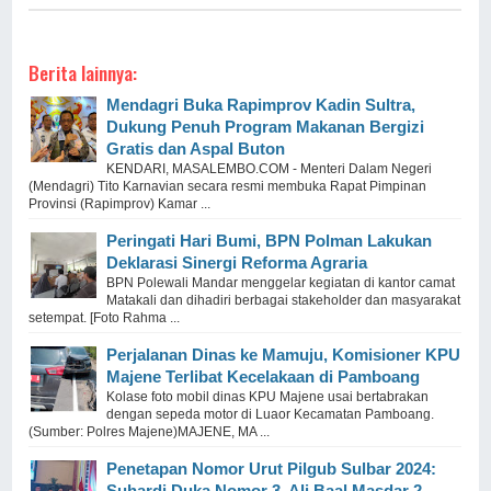
Berita lainnya:
Mendagri Buka Rapimprov Kadin Sultra,
Dukung Penuh Program Makanan Bergizi
Gratis dan Aspal Buton
KENDARI, MASALEMBO.COM - Menteri Dalam Negeri
(Mendagri) Tito Karnavian secara resmi membuka Rapat Pimpinan
Provinsi (Rapimprov) Kamar ...
Peringati Hari Bumi, BPN Polman Lakukan
Deklarasi Sinergi Reforma Agraria
BPN Polewali Mandar menggelar kegiatan di kantor camat
Matakali dan dihadiri berbagai stakeholder dan masyarakat
setempat. [Foto Rahma ...
Perjalanan Dinas ke Mamuju, Komisioner KPU
Majene Terlibat Kecelakaan di Pamboang
Kolase foto mobil dinas KPU Majene usai bertabrakan
dengan sepeda motor di Luaor Kecamatan Pamboang.
(Sumber: Polres Majene)MAJENE, MA ...
Penetapan Nomor Urut Pilgub Sulbar 2024:
Suhardi Duka Nomor 3, Ali Baal Masdar 2