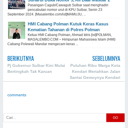
Pasangan Cagub/Cawagub Sulbar saat menghadiri
pencabutan nomor urut di KPU Sulbar, Senin 23
September 2024. [Masalembo.com/ist]MAMUJU, ...
HMI Cabang Polman Kutuk Keras Kasus
Kematian Tahanan di Polres Polman
Ketua HMI Cabang Polman, Ahmad Idris [ist]POLMAN,
MASALEMBO.COM – Himpunan Mahasiswa Islam (HMI)
Cabang Polewali Mandar mengecam keras ...
BERIKUTNYA
SEBELUMNYA
Pj Gubernur Sulbar Kini Mulai
Puluhan Ribu Warga Kota
Bertingkah Tak Karuan
Kendari Meriahkan Jalan
Santai Gemoynya Kendari
comments
GO