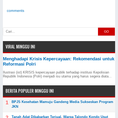
"Palopo Maju" Jadi Fokus
comments
Utama
GO
VIRAL MINGGU INI
Menghadapi Krisis Kepercayaan: Rekomendasi untuk
Reformasi Polri
Ilustrasi (ist) KRISIS kepercayaan publik terhadap institusi Kepolisian
Republik Indonesia (Polri) menjadi isu utama yang harus segera diata...
BERITA POPULER MINGGU INI
BPJS Kesehatan Mamuju Gandeng Media Sukseskan Program
JKN
Tanah Adat Dikabarkan Terjual, Warga Talondo Kondo Usut