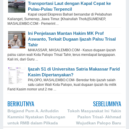
Transportasi Laut dengan Kapal Cepat ke
Pulau-Pulau Terpencil
Kapal cepat Ekspress Bahari bersandar di Pelabuhan
Kalianget, Sumenep, Jawa Timur. [Khairullah Thofu]SUMENEP,
MASALEMBO.COM - Pemerint ...
Ini Penjelasan Mantan Hakim MK Prof
Aswanto, Terkait Dugaan Ijazah Palsu Trisal
Tahir
MAKASSAR, MASALEMBO.COM - Kasus dugaan ijazah
palsu calon wali Kota Palopo Trisal Tahir, terus mendapat tanggapan.
Kali ini, dari Guru ...
Ijazah S1 di Universitas Satria Makassar Farid
Kasim Dipertanyakan?
PALOPO, MASALEMBO.COM- Beredar foto ijazah salah
satu calon Wali Kota Palopo, kuat dugaan ijazah itu milik
Farid Kasim nomor urut 2 me ...
BERIKUTNYA
SEBELUMNYA
Brigjend Purn A. Arifuddin
Tokoh Masyarakat Ini Yakin
Kammisi Nyatakan Dukungan
Paslon Trisal- Akhmad
untuk RMB dalam Pilkada
Wujudkan Palopo Baru
Walikota Palopo 2024: