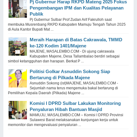
Pj Gubernur Harap RKPD Mateng 2025 Fokus
Pengembangan IPM dan Kualitas Pelayanan
Publik
Pj Gubernur Sulbar Prof Zudan Arif Fakrulloh saat
membuka Musrenbang RKPD Kabupaten Mamuju Tengah Tahun 2025
di Aula Kantor Bupati Mat ...
Meraih Harapan di Batas Cakrawala, TMMD
ke-120 Kodim 1401/Majene
MAJENE, MASALEMBO.COM - Di ujung cakrawala
Kabupaten Majene, Desa Tallambalao berdiri sebagai
simbol ketangguhan dan harapan. Berkat P ...
Politisi Golkar Asnuddin Sokong Siap
Bertarung di Pilkada Majene
Asnuddin Sokong (ist)MAJENE, MASALEMBO.COM -
Sejumlah nama terus mengemuka bakal bertarung di
Pemilihan Kepala Daerah (Pilkada) Majene ...
Komisi I DPRD Sulbar Lakukan Monitoring
Penyaluran Hibah Bantuan Masjid
MAMUJU, MASALEMBO.COM – Komisi I DPRD Provinsi
Sulawesi Barat melaksanakan kunjungan kerja untuk
memonitor dan mengevaluasi penyaluran ...