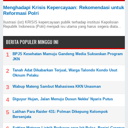
Menghadapi Krisis Kepercayaan: Rekomendasi untuk
Reformasi Polri
Ilustrasi (ist) KRISIS kepercayaan publik terhadap institusi Kepolisian
Republik Indonesia (Polri) menjadi isu utama yang harus segera diata...
BERITA POPULER MINGGU INI
BPJS Kesehatan Mamuju Gandeng Media Sukseskan Program
JKN
Tanah Adat Dikabarkan Terjual, Warga Talondo Kondo Usut
Oknum Pelaku
Wabup Mateng Sambut Mahasiswa KKN Unasman
Diguyur Hujan, Jalan Menuju Dusun Nekke’ Nyaris Putus
Latihan Para Raider 431: Polman Dikepung Kelompok
Bersenjata
Setting Meteran Listrik Prabayar agar Irit Pulsa, Begini Caranya