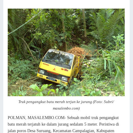
Truk pengangkut batu merah terjun ke jurang (Foto: Subri/
masalembo.com)
POLMAN, MASALEMBO.COM- Sebuah mobil truk pengangkut
batu merah terjatuh ke dalam jurang sedalam 5 meter. Peristiwa di
jalan poros Desa Suruang, Kecamatan Campalagian, Kabupaten