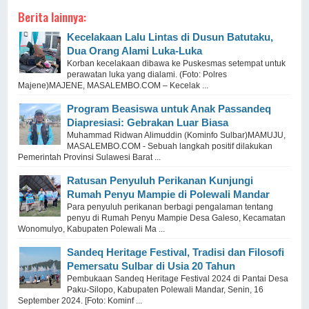
Berita lainnya:
Kecelakaan Lalu Lintas di Dusun Batutaku,
Dua Orang Alami Luka-Luka
Korban kecelakaan dibawa ke Puskesmas setempat untuk
perawatan luka yang dialami. (Foto: Polres
Majene)MAJENE, MASALEMBO.COM – Kecelak ...
Program Beasiswa untuk Anak Passandeq
Diapresiasi: Gebrakan Luar Biasa
Muhammad Ridwan Alimuddin (Kominfo Sulbar)MAMUJU,
MASALEMBO.COM - Sebuah langkah positif dilakukan
Pemerintah Provinsi Sulawesi Barat ...
Ratusan Penyuluh Perikanan Kunjungi
Rumah Penyu Mampie di Polewali Mandar
Para penyuluh perikanan berbagi pengalaman tentang
penyu di Rumah Penyu Mampie Desa Galeso, Kecamatan
Wonomulyo, Kabupaten Polewali Ma ...
Sandeq Heritage Festival, Tradisi dan Filosofi
Pemersatu Sulbar di Usia 20 Tahun
Pembukaan Sandeq Heritage Festival 2024 di Pantai Desa
Paku-Silopo, Kabupaten Polewali Mandar, Senin, 16
September 2024. [Foto: Kominf ...