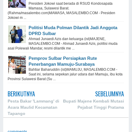
Presiden Jokowi saat berada di RSUD Kondosapata
Mamasa, Sulawesi Barat.
(Rahma/masalembo.com)MAMASA, MASALEMBO.COM - Presiden
Jokowi m ...
Politisi Muda Polman Dilantik Jadi Anggota
DPRD Sulbar
Ahmad Junaedi Azis dan keluarga (ist)MAJENE,
MASALEMBO.COM - Ahmad Junaedi Azis, politisi muda
asal Polewali Mandar, resmi dilantik me ...
Pemprov Sulbar Persiapkan Rute
Penerbangan Mamuju-Surabaya
Bahtiar Baharuddin (ist)MAMUJU, MASALEMBO.COM -
Saat ini, selama sepekan jalur udara dari Mamuju, ibu kota
Provinsi Sulawesi Barat (Su ...
BERIKUTNYA
SEBELUMNYA
Pesta Bakar 'Lammang' di
Bupati Majene Kembali Mutasi
Acara Maulid Kecamatan
Pejabat Tinggi Pratama
Tapango
comments