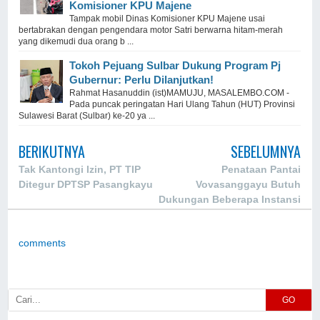
Komisioner KPU Majene
Tampak mobil Dinas Komisioner KPU Majene usai
bertabrakan dengan pengendara motor Satri berwarna hitam-merah
yang dikemudi dua orang b ...
Tokoh Pejuang Sulbar Dukung Program Pj
Gubernur: Perlu Dilanjutkan!
Rahmat Hasanuddin (ist)MAMUJU, MASALEMBO.COM -
Pada puncak peringatan Hari Ulang Tahun (HUT) Provinsi
Sulawesi Barat (Sulbar) ke-20 ya ...
BERIKUTNYA
SEBELUMNYA
Tak Kantongi Izin, PT TIP
Penataan Pantai
Ditegur DPTSP Pasangkayu
Vovasanggayu Butuh
Dukungan Beberapa Instansi
comments
GO