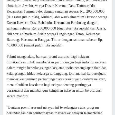
Ketiga ahli waris yang menerima diantaranya, Sahara, ahli waris dari
almarhum Jawahir, warga Dusun Karema, Desa Tammero'do,
Kecamatan Tammero'do, dengan santunan sebesar Rp. 200.000.000
(dua ratus juta rupiah), Muliani, ahli waris almarhum Darsono warga
Dusun Kawero, Desa Bababulo, Kecamatan Pamboang dengan
santunan sebesar Rp. 200.000.000 (dua ratus juta rupiah) dan Juaria,
ahli waris almarhum Arifin warga Lingkungan Tamo, Kelurahan
Baurung, Kecamatan Banggae Timur dengan santunan sebesar Rp.
40.000.000 (empat puluh juta rupiah).
Fahmi mengatakan, bantuan premi asuransi bagi nelayan
dimaksudkan untuk memberikan perlindungan bagi individu nelayan
dalam rangka keberlangsungan kegiatan usaha penangkapan ikan dan
kelangsungan hidup keluarga tertanggung. Dimana hal itu bertujuan,
memberikan jaminan perlindungan atas resiko yang dialami nelayan,
menumbuhkan kesadaran bagi nelayan tentang pentingnya
berasuransi dan membangun keinginan nelayan untuk berasuransi
secara mandiri.
"Bantuan premi asuransi nelayan ini terselenggara atas program
perlindungan dan pemberdayaan masyarakat nelayan Kementerian