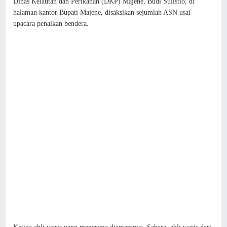
Dinas Kelautan dan Perikanan (DKP) Majene, Budi Sulistio, di
halaman kantor Bupati Majene, disaksikan sejumlah ASN usai
upacara penaikan bendera.