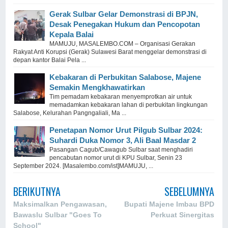
Gerak Sulbar Gelar Demonstrasi di BPJN,
Desak Penegakan Hukum dan Pencopotan
Kepala Balai
MAMUJU, MASALEMBO.COM – Organisasi Gerakan
Rakyat Anti Korupsi (Gerak) Sulawesi Barat menggelar demonstrasi di
depan kantor Balai Pela ...
Kebakaran di Perbukitan Salabose, Majene
Semakin Mengkhawatirkan
Tim pemadam kebakaran menyemprotkan air untuk
memadamkan kebakaran lahan di perbukitan lingkungan
Salabose, Kelurahan Pangngaliali, Ma ...
Penetapan Nomor Urut Pilgub Sulbar 2024:
Suhardi Duka Nomor 3, Ali Baal Masdar 2
Pasangan Cagub/Cawagub Sulbar saat menghadiri
pencabutan nomor urut di KPU Sulbar, Senin 23
September 2024. [Masalembo.com/ist]MAMUJU, ...
BERIKUTNYA
SEBELUMNYA
Maksimalkan Pengawasan,
Bupati Majene Imbau BPD
Bawaslu Sulbar "Goes To
Perkuat Sinergitas
School"