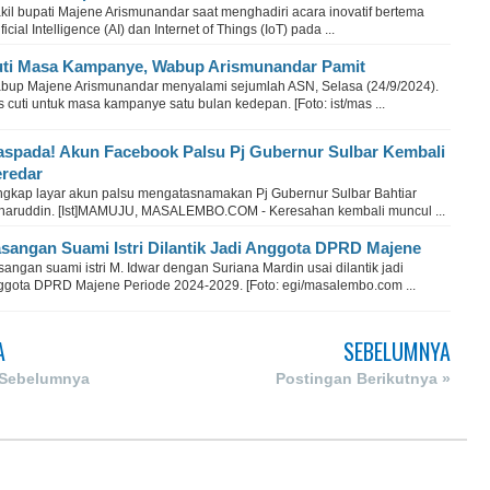
kil bupati Majene Arismunandar saat menghadiri acara inovatif bertema
ificial Intelligence (AI) dan Internet of Things (IoT) pada ...
ti Masa Kampanye, Wabup Arismunandar Pamit
bup Majene Arismunandar menyalami sejumlah ASN, Selasa (24/9/2024).
s cuti untuk masa kampanye satu bulan kedepan. [Foto: ist/mas ...
spada! Akun Facebook Palsu Pj Gubernur Sulbar Kembali
redar
ngkap layar akun palsu mengatasnamakan Pj Gubernur Sulbar Bahtiar
haruddin. [Ist]MAMUJU, MASALEMBO.COM - Keresahan kembali muncul ...
sangan Suami Istri Dilantik Jadi Anggota DPRD Majene
angan suami istri M. Idwar dengan Suriana Mardin usai dilantik jadi
ggota DPRD Majene Periode 2024-2029. [Foto: egi/masalembo.com ...
A
SEBELUMNYA
 Sebelumnya
Postingan Berikutnya »