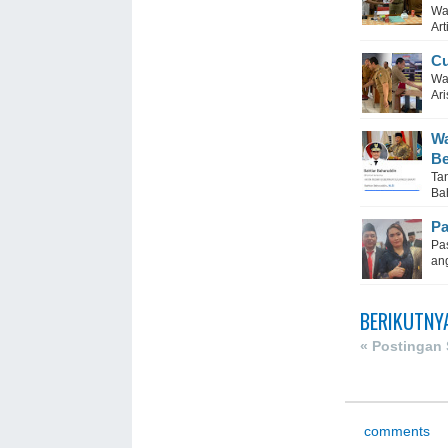
Wa
Art
Cu
Wa
Ari
Wa
Be
Ta
Ba
Pa
Pas
an
BERIKUTNY
« Postingan
comments