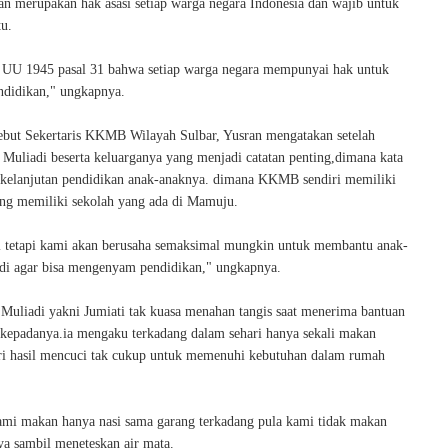
kan merupakan hak asasi setiap warga negara Indonesia dan wajib untuk
u.
 UU 1945 pasal 31 bahwa setiap warga negara mempunyai hak untuk
didikan," ungkapnya.
sebut Sekertaris KKMB Wilayah Sulbar, Yusran mengatakan setelah
 Muliadi beserta keluarganya yang menjadi catatan penting,dimana kata
 kelanjutan pendidikan anak-anaknya. dimana KKMB sendiri memiliki
ang memiliki sekolah yang ada di Mamuju.
ji tetapi kami akan berusaha semaksimal mungkin untuk membantu anak-
di agar bisa mengenyam pendidikan," ungkapnya.
i Muliadi yakni Jumiati tak kuasa menahan tangis saat menerima bantuan
 kepadanya.ia mengaku terkadang dalam sehari hanya sekali makan
ri hasil mencuci tak cukup untuk memenuhi kebutuhan dalam rumah
mi makan hanya nasi sama garang terkadang pula kami tidak makan
ya sambil meneteskan air mata.