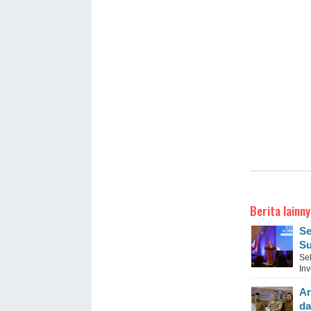
Berita lainny
Se
Su
Se
In
Ar
da