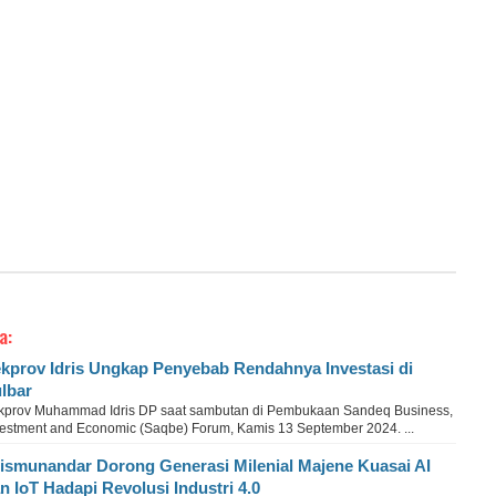
a:
kprov Idris Ungkap Penyebab Rendahnya Investasi di
lbar
kprov Muhammad Idris DP saat sambutan di Pembukaan Sandeq Business,
vestment and Economic (Saqbe) Forum, Kamis 13 September 2024. ...
ismunandar Dorong Generasi Milenial Majene Kuasai AI
n IoT Hadapi Revolusi Industri 4.0