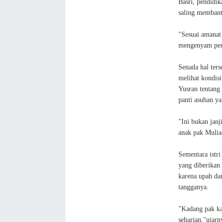
Basri, pendidi
saling membant
"Sesuai amanat
mengenyam pen
Senada hal ter
melihat kondisi
Yusran tentang
panti asuhan y
"Ini bukan jan
anak pak Mulia
Sementara istr
yang diberikan
karena upah da
tangganya.
"Kadang pak ka
seharian,"ujarn