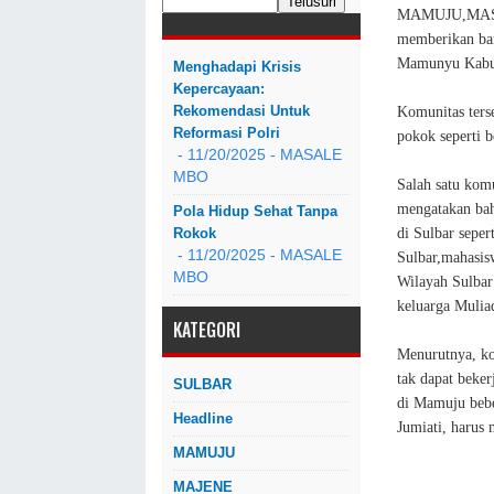
MAMUJU,MASAL
memberikan ban
Mamunyu Kabup
Menghadapi Krisis
Kepercayaan:
Rekomendasi Untuk
Komunitas ters
Reformasi Polri
pokok seperti b
- 11/20/2025
- MASALE
MBO
Salah satu kom
mengatakan bah
Pola Hidup Sehat Tanpa
di Sulbar sepe
Rokok
- 11/20/2025
- MASALE
Sulbar,mahasis
MBO
Wilayah Sulbar
keluarga Mulia
KATEGORI
Menurutnya, ko
tak dapat beker
SULBAR
di Mamuju beber
Headline
Jumiati, harus
MAMUJU
MAJENE