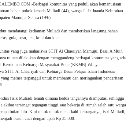
EMBO.COM -Berbagai komunitas yang peduli akan kemanusiaan
tuan bahan pokok kepada Muliadi (44), warga Jl. Ir Juanda Kelurahan
aten Mamuju, Selasa (19/6).
ebut mendatangi kediaman Muliadi dan memberikan langsung bahan
eras, gula, susu, teh, kopi dan kue.
unitas yang juga mahasiswa STIT Al Chaeriyah Mamuju, Basri A Muin
wa tujuan dilakukan dengan menggandeng berbagai komunitas yang ada
rti Kerukunan Keluarga Masyarakat Bone (KKMB) Wilayah
wa STIT Al Chaeriyah dan Keluarga Besar Pelajar Islam Indonesia
 yang merasa terpanggil untuk membantu dan meringankan penderitaan
di.
ndisi fisik Muliadi lemah dimana kedua tangannya diamputasi sehingga
ja akibat tersengat tegangan tinggi saat bekerja di rumah salah satu warga
apa bulan lalu. Kini untuk untuk menafkahi keluarganya, istri Muliadi,
 menjadi buruh cuci dengan upah Rp 35.000.