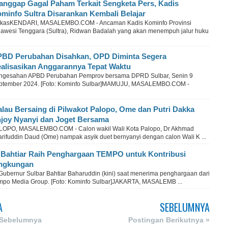
anggap Gagal Paham Terkait Sengketa Pers, Kadis
minfo Sultra Disarankan Kembali Belajar
rkasKENDARI, MASALEMBO.COM - Ancaman Kadis Kominfo Provinsi
lawesi Tenggara (Sultra), Ridwan Badalah yang akan menempuh jalur huku
BD Perubahan Disahkan, OPD Diminta Segera
alisasikan Anggarannya Tepat Waktu
ngesahan APBD Perubahan Pemprov bersama DPRD Sulbar, Senin 9
ptember 2024. [Foto: Kominfo Sulbar]MAMUJU, MASALEMBO.COM -
lau Bersaing di Pilwakot Palopo, Ome dan Putri Dakka
joy Nyanyi dan Joget Bersama
LOPO, MASALEMBO.COM - Calon wakil Wali Kota Palopo, Dr Akhmad
arifuddin Daud (Ome) nampak asyik duet bernyanyi dengan calon Wali K ...
 Bahtiar Raih Penghargaan TEMPO untuk Kontribusi
ngkungan
 Gubernur Sulbar Bahtiar Baharuddin (kini) saat menerima penghargaan dari
mpo Media Group. [Foto: Kominfo Sulbar]JAKARTA, MASALEMB ...
A
SEBELUMNYA
 Sebelumnya
Postingan Berikutnya »