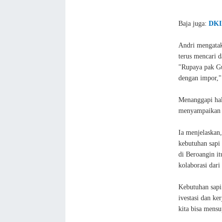
Baja juga:
DKI 
Andri mengata
terus mencari 
"Rupaya pak Gu
dengan impor,"
Menanggapi hal
menyampaikan k
Ia menjelaskan
kebutuhan sapi
di Beroangin i
kolaborasi dari
Kebutuhan sapi 
ivestasi dan ke
kita bisa mensu