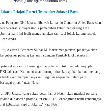
Natsir (Foto: egi/masalembo.com)
Jakarta Pelajari Potensi Transnaker Sulawesi Barat
kan, Pemrpov DKI Jakarta dibawah komando Gunernur Anies Baswedan,
daerah-daerah suplayer untuk pemenuhan kebutuhan daging DKI.
bernur kami ini lebih mengutamakan sapi-sapi lokal, kurang respek
 ucap Andri
 itu, Asisten I Pemprov Sulbar M. Natsir mengatakan, pihaknya akan
e gubernur peluang kerjasama dengan Pemkab DKI Jakarta ini.
, peternakan sapi di Beroangon berpotensi untuk menjadi penyuplai
 DKI Jakarta. "Kita nanti akan dorong, kita akan ajukan karena memang
tu tidak akan mampu hanya satu segmen kerjasama, tetapi perlu
 berbagai pihak," ucap Natsir.
di DKI Jakarta yang cukup besar, lanjut Natsir akan menjadi peluang
rjasama dua daerah provinsi tersebut. "Di Beroanginlah nanti kandangnya
plai kebutuhan sapi di Jakarta," kata Natsir.