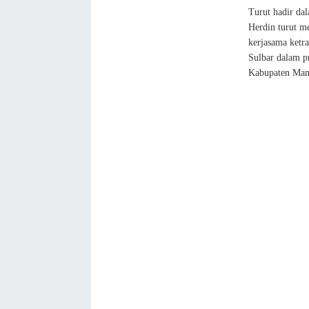
Turut hadir da
Herdin turut m
kerjasama ketr
Sulbar dalam p
Kabupaten Mam