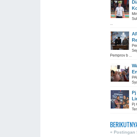
Di
Ko
Mi
Su
...
AP
Re
Pe
Se
Pemprov b ...
Wa
En
PA
Sy
Pj
Li
Pj
Te
BERIKUTNY
« Postingan