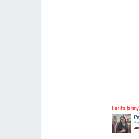
Berita lainny
Pa
Pas
an