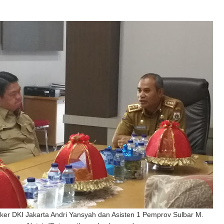
ker DKI Jakarta Andri Yansyah dan Asisten 1 Pemprov Sulbar M.