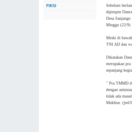
Sebelum berla
FIKSI
dipimpin Danra
Desa Sanjango 
Minggu (22/9)
Meski di bawah
TNI AD dan wa
Dikatakan Danr
merupakan pra 
sepanjang kegi
" Pra TMMD di s
dengan antusia
tidak ada masa
Mukhtar. (jml/