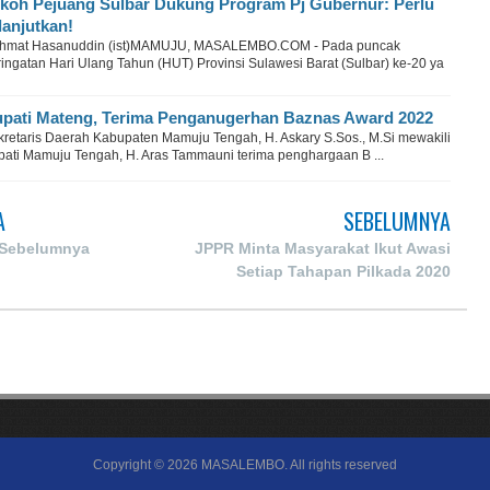
koh Pejuang Sulbar Dukung Program Pj Gubernur: Perlu
lanjutkan!
hmat Hasanuddin (ist)MAMUJU, MASALEMBO.COM - Pada puncak
ingatan Hari Ulang Tahun (HUT) Provinsi Sulawesi Barat (Sulbar) ke-20 ya
pati Mateng, Terima Penganugerhan Baznas Award 2022
kretaris Daerah Kabupaten Mamuju Tengah, H. Askary S.Sos., M.Si mewakili
pati Mamuju Tengah, H. Aras Tammauni terima penghargaan B ...
A
SEBELUMNYA
 Sebelumnya
JPPR Minta Masyarakat Ikut Awasi
Setiap Tahapan Pilkada 2020
Copyright ©
2026
MASALEMBO
. All rights reserved