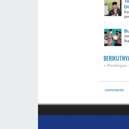
To
Di
Ra
per
...
Bu
Se
Bu
BERIKUTNY
« Postingan
comments