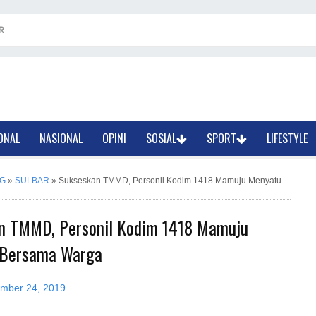
R
ONAL
NASIONAL
OPINI
SOSIAL
SPORT
LIFESTYLE
G
»
SULBAR
»
Sukseskan TMMD, Personil Kodim 1418 Mamuju Menyatu
n TMMD, Personil Kodim 1418 Mamuju
 Bersama Warga
ember 24, 2019