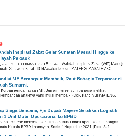
a:
hdah Inspirasi Zakat Gelar Sunatan Massal Hingga ke
layah Pelosok
giatan sunatan massal oleh Relawan Wahdah Inspirasi Zakat (WIZ) Mamuju
ngah, Sulawesi Barat. [IST/Masalembo.com]MATENG, MASALEMBO. ...
ndisi MF Berangsur Membaik, Raut Bahagia Terpancar di
jah Sumarni,
u Korban penganiayaan MF, Sumarni tersenyum bahagia melihat
rkembangan anaknya yang mulai membaik. (Dok. Kang Mus)MATENG,
ap Siaga Bencana, Pjs Bupati Majene Serahkan Logistik
n 1 Unit Mobil Operasional ke BPBD
 Bupati Majene menyerahkan simbolis kunci mobil operasional lapangan
pada Kepala BPBD Ilhamsyah, Senin 4 Nopember 2024. [Foto: Suf ...