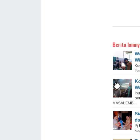
Berita lainny
Wa
Wi
Ke
Te
Ko
Wa
Ib
pe
MASALEMB ...
Si
da
Pj
ke