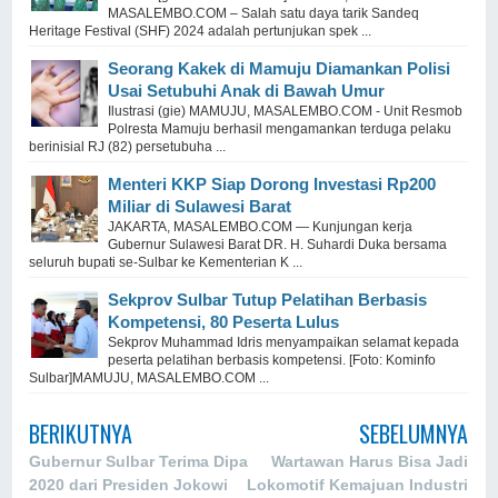
MASALEMBO.COM – Salah satu daya tarik Sandeq
Heritage Festival (SHF) 2024 adalah pertunjukan spek ...
Seorang Kakek di Mamuju Diamankan Polisi
Usai Setubuhi Anak di Bawah Umur
Ilustrasi (gie) MAMUJU, MASALEMBO.COM - Unit Resmob
Polresta Mamuju berhasil mengamankan terduga pelaku
berinisial RJ (82) persetubuha ...
Menteri KKP Siap Dorong Investasi Rp200
Miliar di Sulawesi Barat
JAKARTA, MASALEMBO.COM — Kunjungan kerja
Gubernur Sulawesi Barat DR. H. Suhardi Duka bersama
seluruh bupati se-Sulbar ke Kementerian K ...
Sekprov Sulbar Tutup Pelatihan Berbasis
Kompetensi, 80 Peserta Lulus
Sekprov Muhammad Idris menyampaikan selamat kepada
peserta pelatihan berbasis kompetensi. [Foto: Kominfo
Sulbar]MAMUJU, MASALEMBO.COM ...
BERIKUTNYA
SEBELUMNYA
Gubernur Sulbar Terima Dipa
Wartawan Harus Bisa Jadi
2020 dari Presiden Jokowi
Lokomotif Kemajuan Industri