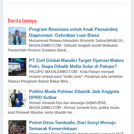
Berita lainnya:
Program Beasiswa untuk Anak Passandeq
Diapresiasi: Gebrakan Luar Biasa
Muhammad Ridwan Alimuddin (Kominfo Sulbar)MAMUJU,
MASALEMBO.COM - Sebuah langkah positif dilakukan
Pemerintah Provinsi Sulawesi Barat ...
PT Zoel Global Mandiri Target Operasi Mabes
Polri, Siapa Dibalik Mafia Solar di Palopo?
PALOPO, MASALEMBO.COM - Kota Palopo menjadi
incaran empuk para "mafia solar". Pasalnya ada sembilan
Stasiun Pengisian Bahan Bakar Miny ...
Politisi Muda Polman Dilantik Jadi Anggota
DPRD Sulbar
Ahmad Junaedi Azis dan keluarga (ist)MAJENE,
MASALEMBO.COM - Ahmad Junaedi Azis, politisi muda
asal Polewali Mandar, resmi dilantik me ...
Potret Desa Tandeallo, Dari Sunyi Menuju
Semarak Kemerdekaan
Pawai warga Desa Tandeallo dalam rangka semarak HUT